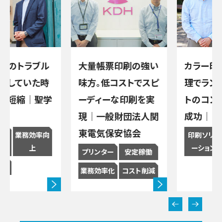
のトラブル
大量帳票印刷の強い
カラー印刷
していた時
味方。低コストでスピ
理でランニ
短縮｜聖学
ーディーな印刷を実
トのコント
現｜一般財団法人関
成功｜目白
東電気保安協会
業務効率向
印刷ソリュ
上
ーション
プリンター
安定稼働
減
業務効率化
コスト削減