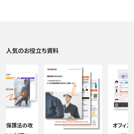
人気のお役立ち資料
保護法の改
オフィスセ