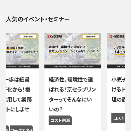
人気のイベント・セミナー
一歩は紙書
経済性、環境性で選
小売チェー
化から！複
ばれる！京セラプリン
けるドキュ
用して業務
ターってそんなにい
理の課題解
トにしませ
いの？
コスト削減
コスト削減
向
ワークスタイ