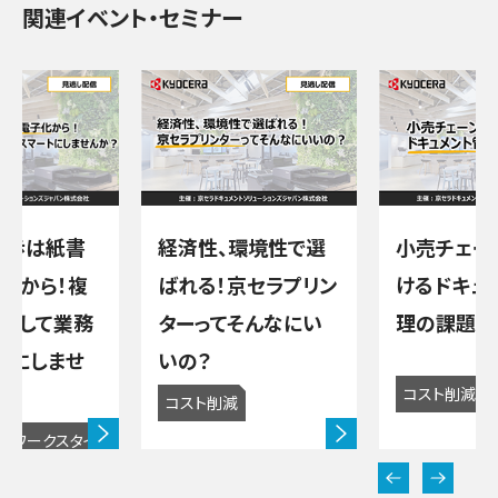
関連イベント・セミナー
一歩は紙書
経済性、環境性で選
小売チェー
化から！複
ばれる！京セラプリン
けるドキュ
用して業務
ターってそんなにい
理の課題解
トにしませ
いの？
コスト削減
コスト削減
向
ワークスタイ
ル改善