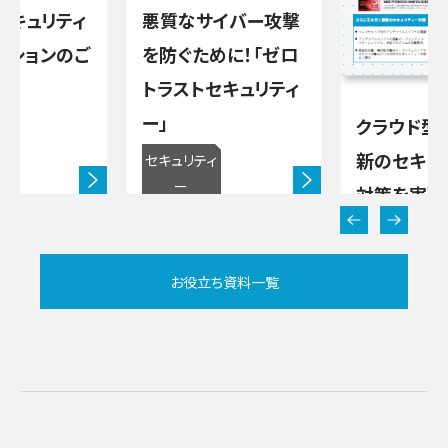
セキュリティ
悪質なサイバー攻撃
ーションのご
を防ぐために！「ゼロ
トラストセキュリティ
ー」
クラウド型
ィ
新のセキュ
セキュリティ
ー
対策を実現！
UARD エ
トセキュリ
お役立ち資料一覧
セキュリティ
ー