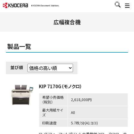
広幅複合機
製品一覧
並び順
KIP 7170G（モノクロ）
希望小売価格
2,618,000円
（税別）
最大用紙サイ
A0
ズ
印刷速度
5.7枚/分(A1ヨコ)