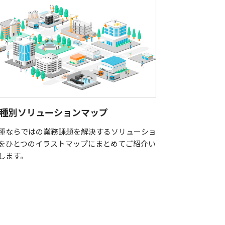
種別ソリューションマップ
シナジーパ
種ならではの業務課題を解決するソリューショ
お仕事でのお
をひとつのイラストマップにまとめてご紹介い
仕事の「どう
します。
ョン「シナジ