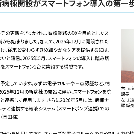
新病棟開設がスマートフォン導入の第一
テの更新をきっかけに、看護業務のDXを目的としたス
から始まりました。加えて、2025年12月に開設された
け、従来と変わらずきめ細やかなケアを提供するには、
と確信。2025年5月、スマートフォンの導入に踏み切
HSをスマートフォン1台に集約する構想です。
を予定しています。まずは電子カルテや三点認証など、情
右：武
025年12月の新病棟の開設に伴い、スマートフォンを院
課長 
と連携して使用します。さらに2026年5月には、病棟ナ
左：武
課 係
ルテと連携する輸液システム（スマートポンプ連携）での
（岡田様）
トフォンを使用しており、スムーズな電子カルテへのバイタル入力や