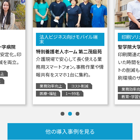
法人ビジネス向けモバイル端
印刷ソリ
末
十字病院
聖学院大
特別養護老人ホーム 第二茂庭苑
安定化。印
印刷関連の
介護現場で安心して長く使える業
減を両立。
いた時間を
務用スマートフォン。事務作業や情
トの削減も
向上
報共有をスマホ1台に集約。
刷環境のサ
祉
業務効率向上
コスト削減
業務効率
医療・福祉
1～99名
教育・学習
他の導入事例を見る