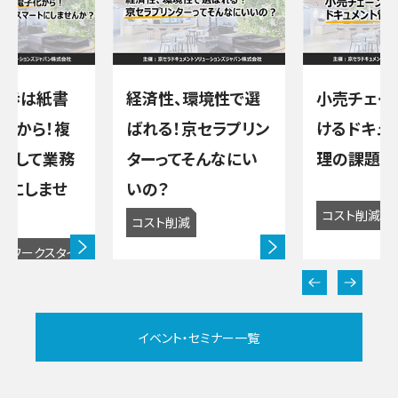
一歩は紙書
経済性、環境性で選
小売チェー
化から！複
ばれる！京セラプリン
けるドキュ
用して業務
ターってそんなにい
理の課題解
トにしませ
いの？
コスト削減
コスト削減
向
ワークスタイ
ル改善
イベント・セミナー一覧