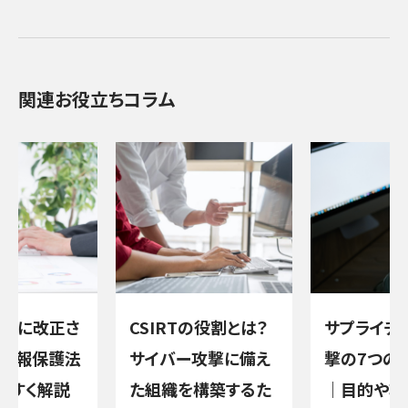
関連お役立ちコラム
年4月に改正さ
CSIRTの役割とは？
サプライチ
情報保護法
サイバー攻撃に備え
撃の7つの
やすく解説
た組織を構築するた
｜目的や攻