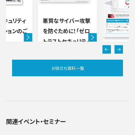
セキュリティ
悪質なサイバー攻撃
ーションのご
を防ぐために！「ゼロ
トラストセキュリティ
ー」
クラウド型
ィ
新のセキュ
セキュリティ
お役立ち資料一覧
ー
対策を実現！
UARD エ
トセキュリ
セキュリティ
ー
関連イベント・セミナー