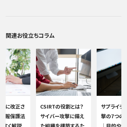
関連お役立ちコラム
年4月に改正さ
CSIRTの役割とは？
サプライチ
情報保護法
サイバー攻撃に備え
撃の7つの
やすく解説
た組織を構築するた
｜目的や攻