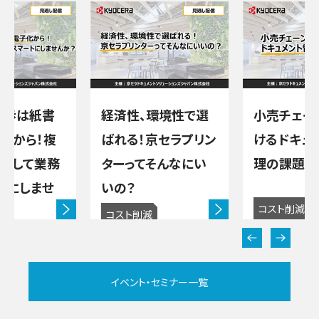
一歩は紙書
経済性、環境性で選
小売チェー
化から！複
ばれる！京セラプリン
けるドキュ
用して業務
ターってそんなにい
理の課題解
トにしませ
いの？
コスト削減
コスト削減
向
ワークスタイ
ル改善
イベント・セミナー一覧