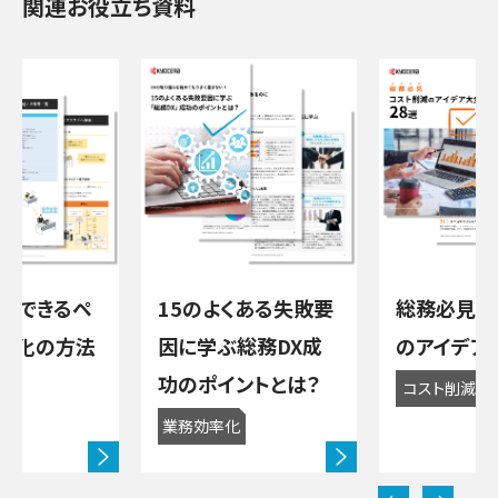
関連お役立ち資料
践できるペ
15のよくある失敗要
総務必見 
ス化の方法
因に学ぶ総務DX成
のアイデア
功のポイントとは？
化
コスト削減
業務効率化