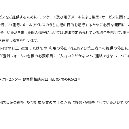
ビスをご提供するために、アンケート及び電子メールによる製品・サービスに関す
話番号、FAX番号、メールアドレスのうち左記の目的を遂行するために必要な範囲に
ご提供いただきました個人情報については法律で定められている場合を除いて､第
選定し監督を行います。
内容の訂正･追加 または削除･利用の停止･消去および第三者への提供の停止に
が登録フォームの各欄の必要項目にご入力いただかないとご連絡できないことがあ
ンター お客様相談窓口 TEL 0570-046562※
対応状況の確認、及び対応品質の向上のために録音・記録をさせていただいており