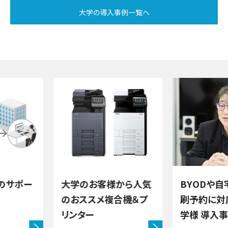
大学の導入事例一覧へ
様から人気
BYODや自宅からの印
購入時の
複合機＆プ
刷予約に対応 中央大
学様 導入事例