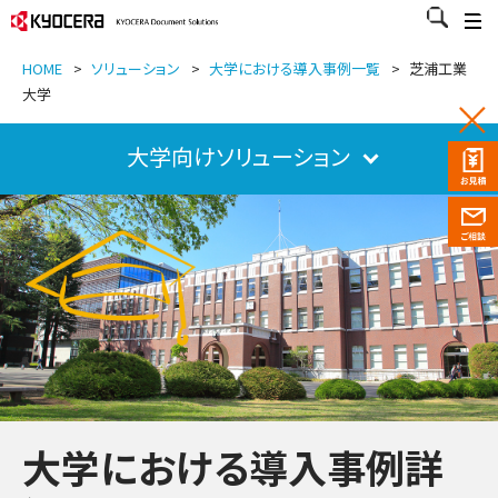
HOME
>
ソリューション
>
大学における導入事例一覧
>
芝浦工業
大学
大学向けソリューション
大学における導入事例詳