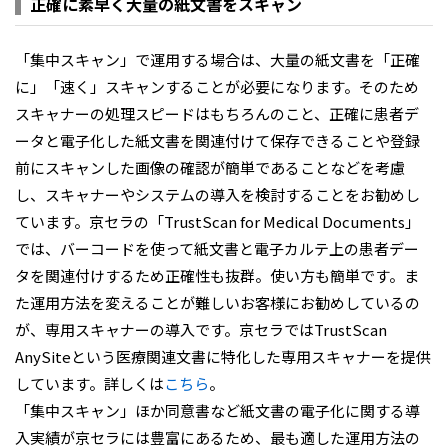
正確に素早く大量の紙文書をスキャン
「集中スキャン」で運用する場合は、大量の紙文書を「正確
に」「速く」スキャンすることが必要になります。そのため
スキャナーの処理スピードはもちろんのこと、正確に患者デ
ータと電子化した紙文書を関連付けて保存できることや登録
前にスキャンした画像の確認が簡単であることなどを考慮
し、スキャナーやシステムの導入を検討することをお勧めし
ています。京セラの「TrustScan for Medical Documents」
では、バーコードを使って紙文書と電子カルテ上の患者デー
タを関連付けするため正確性も抜群。使い方も簡単です。ま
た運用方法を変えることが難しいお客様にお勧めしているの
が、専用スキャナーの導入です。京セラではTrustScan
AnySiteという医療関連文書に特化した専用スキャナーを提供
しています。詳しくは
こちら
。
「集中スキャン」ほか同意書など紙文書の電子化に関する導
入実績が京セラには豊富にあるため、最も適した運用方法の