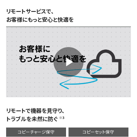
リモートサービスで、
お客様にもっと安心と快適を
P
l
リモートで機器を見守り、
トラブルを未然に防ぐ
※3
a
コピーチャージ保守
コピーセット保守