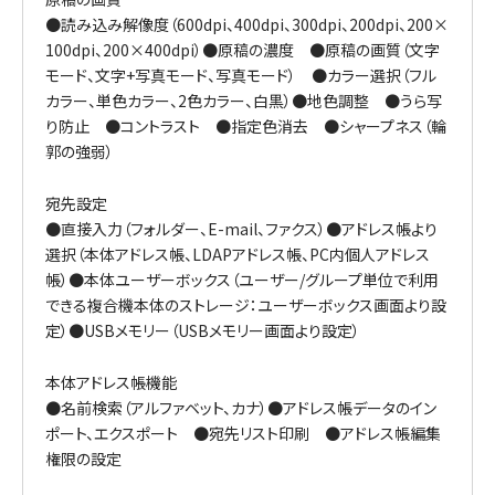
●読み込み解像度（600dpi、400dpi、300dpi、200dpi、200×
100dpi、200×400dpi）●原稿の濃度 ●原稿の画質（文字
モード、文字+写真モード、写真モード） ●カラー選択（フル
カラー、単色カラー、2色カラー、白黒）●地色調整 ●うら写
り防止 ●コントラスト ●指定色消去 ●シャープネス（輪
郭の強弱）
宛先設定
●直接入力（フォルダー、E-mail、ファクス）●アドレス帳より
選択（本体アドレス帳、LDAPアドレス帳、PC内個人アドレス
帳）●本体ユーザーボックス（ユーザー/グループ単位で利用
できる複合機本体のストレージ：ユーザーボックス画面より設
定）●USBメモリー（USBメモリー画面より設定）
本体アドレス帳機能
●名前検索（アルファベット、カナ）●アドレス帳データのイン
ポート、エクスポート ●宛先リスト印刷 ●アドレス帳編集
権限の設定