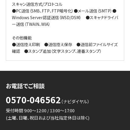
スキャン送信方式/プロトコル
●PC送信（SMB、FTP、FTP暗号化）●メール送信（SMTP）●
Windows Server認証送信（WSD/DSM） ●スキャナドライバ
ー送信（TWAIN、WIA）
その他機能
●送信控え印刷 ●送信控え保存 ●送信前ファイルサイズ
確認 ●スタンプ追加（文字スタンプ、連番スタンプ）
お電話でご相談
0570-046562
（ナビダイヤル）
受付時間 9:00～12:00 / 13:00～17:00
(土曜、日曜、祝日および当社指定休日は除く)