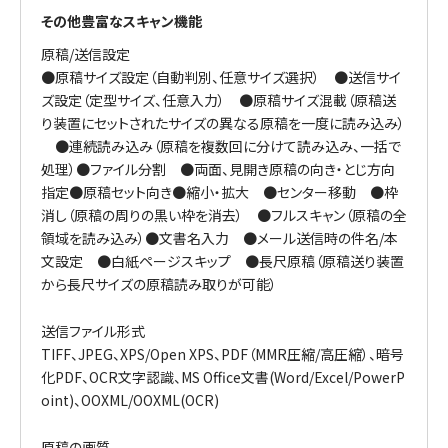
その他豊富なスキャン機能
原稿/送信設定
●原稿サイズ設定（自動判別、任意サイズ選択） ●送信サイ
ズ設定（定型サイズ、任意入力） ●原稿サイズ混載（原稿送
り装置にセットされたサイズの異なる原稿を一度に読み込み）
●連続読み込み（原稿を複数回に分けて読み込み、一括で
処理）●ファイル分割 ●両面、見開き原稿の向き・とじ方向
指定●原稿セット向き●縮小・拡大 ●センター移動 ●枠
消し（原稿の周りの黒い枠を消去） ●フルスキャン（原稿の全
領域を読み込み）●文書名入力 ●メール送信時の件名/本
文設定 ●白紙ページスキップ ●長尺原稿（原稿送り装置
から長尺サイズの原稿読み取りが可能）
送信ファイル形式
TIFF、JPEG、XPS/Open XPS、PDF（MMR圧縮/高圧縮）、暗号
化PDF、OCR文字認識、MS Office文書(Word/Excel/PowerP
oint)、OOXML/OOXML(OCR)
原稿の画質