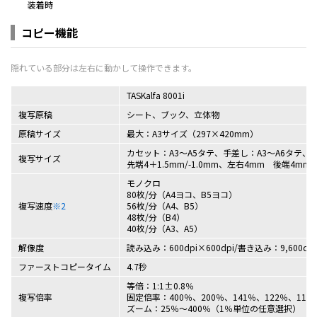
装着時
コピー機能
TASKalfa 8001i
複写原稿
シート、ブック、立体物
原稿サイズ
最大：A3サイズ（297×420mm）
カセット：A3～A5タテ、手差し：A3～A6タテ、
複写サイズ
先端4＋1.5mm/-1.0mm、左右4mm 後端4mm
モノクロ
80枚/分（A4ヨコ、B5ヨコ）
複写速度
※2
56枚/分（A4、B5）
48枚/分（B4）
40枚/分（A3、A5）
解像度
読み込み：600dpi×600dpi/書き込み：9,600dpi
ファーストコピータイム
4.7秒
等倍：1:1±0.8％
複写倍率
固定倍率：400％、200％、141％、122％、115
ズーム：25％～400％（1％単位の任意選択）