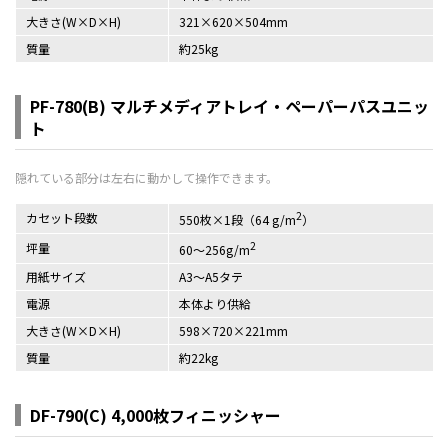
大きさ(W×D×H)
321×620×504mm
質量
約25kg
PF-780(B) マルチメディアトレイ・ペーパーパスユニッ
ト
2
カセット段数
550枚×1段（64 g/m
）
2
坪量
60～256g/m
用紙サイズ
A3～A5タテ
電源
本体より供給
大きさ(W×D×H)
598×720×221mm
質量
約22kg
DF-790(C) 4,000枚フィニッシャー