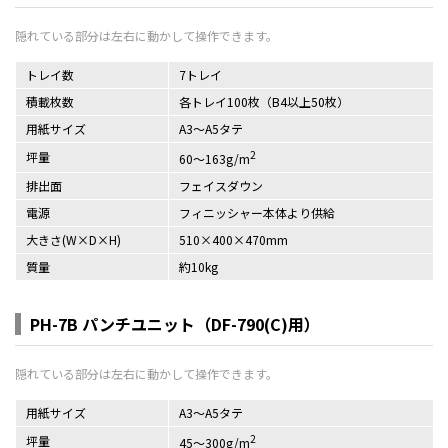
トレイ数
7トレイ
積載枚数
各トレイ100枚（B4以上50枚）
用紙サイズ
A3～A5タテ
2
坪量
60～163g/m
排出面
フェイスダウン
電源
フィニッシャー本体より供給
大きさ(W×D×H)
510×400×470mm
質量
約10kg
PH-7B パンチユニット（DF-790(C)用）
用紙サイズ
A3～A5タテ
2
坪量
45～300g/m