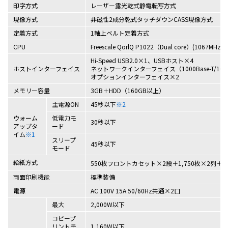
印字方式
レーザー露光乾式静電転写方式
現像方式
非磁性2成分乾式タッチダウンCASS現像方式
定着方式
1軸上ベルト定着方式
CPU
Freescale QorlQ P1022（Dual core）(1067MHz)
Hi-Speed USB2.0×1、USBホスト×4
ホストインターフェイス
ネットワークインターフェイス（1000Base-T/100Bas
オプションインターフェイス×2
メモリー容量
3GB＋HDD（160GB以上）
主電源ON
45秒以下
※2
ウォーム
低電力モ
30秒以下
アップタ
ード
イム
※1
スリープ
45秒以下
モード
給紙方式
550枚フロントカセット×2段＋1,750枚×2列＋1
両面印刷機能
標準装備
電源
AC 100V 15A 50/60Hz共通×2口
最大
2,000W以下
コピープ
リントモ
1,160W以下