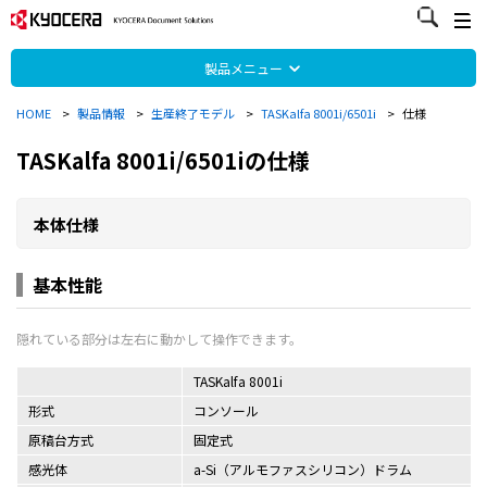
製品メニュー
HOME
>
製品情報
>
生産終了モデル
>
TASKalfa 8001i/6501i
>
仕様
TASKalfa 8001i/6501iの仕様
本体仕様
基本性能
TASKalfa 8001i
形式
コンソール
原稿台方式
固定式
感光体
a-Si（アルモファスシリコン）ドラム