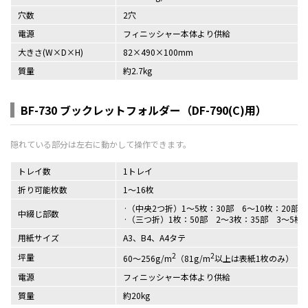
穴数
2穴
電源
フィニッシャー本体より供給
大きさ(W×D×H)
82×490×100mm
質量
約2.7kg
BF-730 ブックレットフォルダー（DF-790(C)用）
トレイ数
1トレイ
折り可能枚数
1～16枚
（中央2つ折）1～5枚：30部 6～10枚：20部 
中綴じ部数
（三つ折）1枚：50部 2～3枚：35部 3～5枚：
用紙サイズ
A3、B4、A4タテ
2
2
坪量
60～256g/m
（81g/m
以上は表紙1枚のみ）
電源
フィニッシャー本体より供給
質量
約20kg