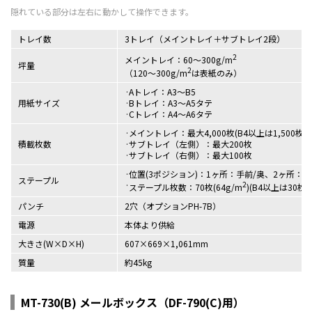
トレイ数
3トレイ（メイントレイ＋サブトレイ2段）
2
メイントレイ：60～300g/m
坪量
2
（120～300g/m
は表紙のみ）
Aトレイ：A3～B5
用紙サイズ
Bトレイ：A3～A5タテ
Cトレイ：A4～A6タテ
メイントレイ：最大4,000枚(B4以上は1,500枚)BF
積載枚数
サブトレイ（左側）：最大200枚
サブトレイ（右側）：最大100枚
位置(3ポジション)：1ヶ所：手前/奥、2ヶ所：
ステープル
2
ステープル枚数：70枚(64g/m
)(B4以上は30枚)
パンチ
2穴（オプションPH-7B）
電源
本体より供給
大きさ(W×D×H)
607×669×1,061mm
質量
約45kg
MT-730(B) メールボックス（DF-790(C)用）