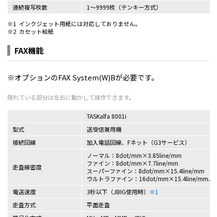
連続複写枚数
1～9999枚（テンキー方式）
※1
インクジェット用紙には対応しておりません。
※2
カセット給紙
FAX機能
※オプションのFAX System(W)Bが必要です。
TASKalfa 8001i
型式
送受信兼用機
接続回線
加入電話回線、Fネット（G3サービス）
ノーマル：8dot/mm×3.85line/mm
ファイン：8dot/mm×7.7line/mm
走査線密度
スーパーファイン：8dot/mm×15.4line/mm
ウルトラファイン：16dot/mm×15.4line/mm、60
電送速度
3秒以下（JBIG使用時）
※1
走査方式
平面走査