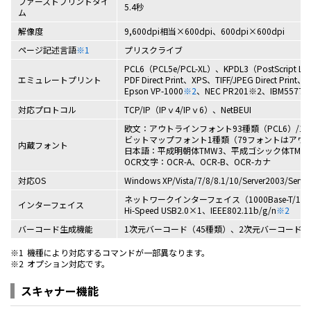
ファーストプリントタイ
5.4秒
ム
解像度
9,600dpi相当×600dpi、600dpi×600dpi
ページ記述言語
※1
プリスクライブ
PCL6（PCL5e/PCL-XL）、KPDL3（PostScript L
エミュレートプリント
PDF Direct Print、XPS、TIFF/JPEG Direct Print、
Epson VP-1000
※2
、NEC PR201※2、IBM5577
対応プロトコル
TCP/IP（IPｖ4/IPｖ6）、NetBEUI
欧文：アウトラインフォント93種類（PCL6）/136種類
ビットマップフォント1種類（79フォントはアウ
内蔵フォント
日本語：平成明朝体TMW3、平成ゴシック体TMW
OCR文字：OCR-A、OCR-B、OCR-カナ
対応OS
Windows XP/Vista/7/8/8.1/10/Server2003/Ser
ネットワークインターフェイス（1000Base-T/100Bas
インターフェイス
Hi-Speed USB2.0×1、IEEE802.11b/g/n
※2
バーコード生成機能
1次元バーコード（45種類）、2次元バーコード（PD
※1
機種により対応するコマンドが一部異なります。
※2
オプション対応です。
スキャナー機能