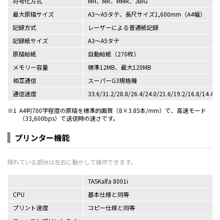
符号化方式
MH、MR、MMR、JBIG
最大原稿サイズ
A3～A5タテ、長尺サイズ1,600mm（A4幅）
記録方式
レーザーによる普通紙記録
記録紙サイズ
A3～A5タテ
原稿給紙
自動給紙（270枚）
メモリー容量
標準12MB、最大120MB
相互通信
スーパーG3規格機
通信速度
33.6/31.2/28.8/26.4/24.0/21.6/19.2/16.8/
※1
A4判700字程度の原稿を標準的画質（8×3.85本/mm）で、高速モード
（33,600bps）で送信時の速さです。
プリンター機能
TASKalfa 8001i
CPU
基本仕様と同等
プリント速度
コピー仕様と同等