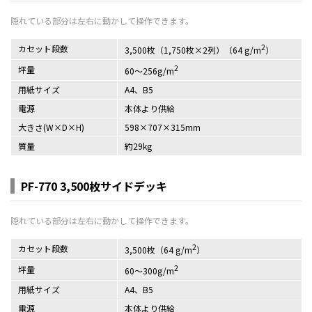
2
カセット段数
3,500枚（1,750枚×2列）（64 g/m
）
2
坪量
60～256g/m
用紙サイズ
A4、B5
電源
本体より供給
大きさ(W×D×H)
598×707×315mm
質量
約29kg
PF-770 3,500枚サイドデッキ
2
カセット段数
3,500枚（64 g/m
）
2
坪量
60～300g/m
用紙サイズ
A4、B5
電源
本体より供給