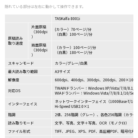
TASKalfa 8001i
片面原稿
(カラー）70ページ/分
（300dpi
（白黒）100ページ/分
）
原稿読み
取り速度
両面原稿
（カラー）100ページ/分
（300dpi
（白黒）180ページ/分
）
スキャンモード
カラー/グレー/白黒
最大読み取り範囲
A3サイズ
解像度
600dpi、400dpi、300dpi、200dpi、200×100d
TWAINドランバー：Windows XP/Vista/7/8/8.1/10/S
対応OS
WIAドランバー：Windows Vista/7/8/8.1/10/Server
ネットワークインターフェイス（1000Base-T/100Bas
インターフェイス
Hi-Speed USB2.0×1
階調
2値、256階調（グレー）、各色256階調（カラー
読み取りモード
文字、写真、文字＋写真、OCR（モノクロ）
ファイル形式
TIFF、JPEG、XPS、PDF、高圧縮PDF、暗号化PDF