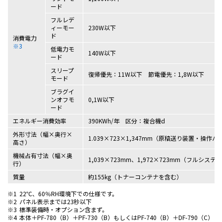
ード
フルレデ
ィーモー
230W以下
ド
消費電力
※3
低電力モ
140W以下
ード
スリープ
復帰優先：11W以下 節電優先：1,8W以下
モード
ブラグイ
ンオフモ
0,1W以下
ード
エネルギー消費効率
390KWh/年 区分：複合機d
外形寸法（幅×奥行×
1.039×723×1,347mm（原稿送り装置・操作
高さ）
機械占有寸法（幅×奥
1,039×723mm、1,972×723mm（フルシステム
行）
質量
約155kg（トナーコンテナを含む）
※1
22℃、60％RH環境下での仕様です。
※2
パネル表示までは23秒以下
※3
標準装備時・オプション含まず。
※4
本体＋PF-780（B）＋PF-730（B）もしくはPF-740（B）＋DF-790（C）