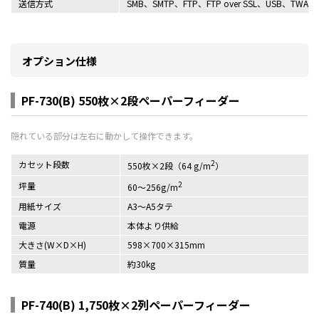
送信方式
SMB、SMTP、FTP、FTP over SSL、USB、TWAI
オプション仕様
PF-730(B) 550枚×2段ペーパーフィーダー
2
カセット段数
550枚×2段（64 g/m
）
2
坪量
60～256g/m
用紙サイズ
A3～A5タテ
電源
本体より供給
大きさ(W×D×H)
598×700×315mm
質量
約30kg
PF-740(B) 1,750枚×2列ペーパーフィーダー