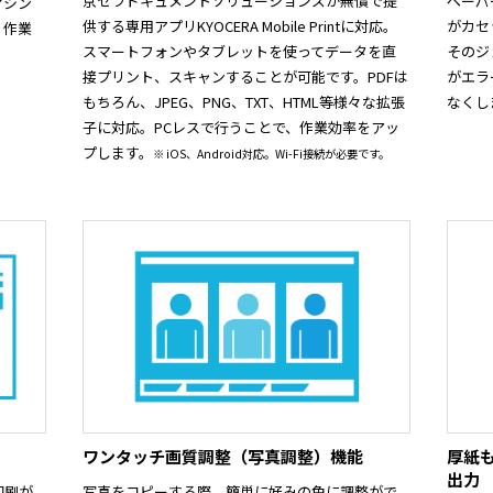
京セラドキュメントソリューションズが無償で提
ペーパ
マシン
供する専用アプリKYOCERA Mobile Printに対応。
がカセ
、作業
スマートフォンやタブレットを使ってデータを直
そのジ
接プリント、スキャンすることが可能です。PDFは
がエラ
もちろん、JPEG、PNG、TXT、HTML等様々な拡張
なくし
子に対応。PCレスで行うことで、作業効率をアッ
プします。
※ iOS、Android対応。Wi-Fi接続が必要です。
ワンタッチ画質調整（写真調整）機能
厚紙
出力
印刷が
写真をコピーする際、簡単に好みの色に調整がで