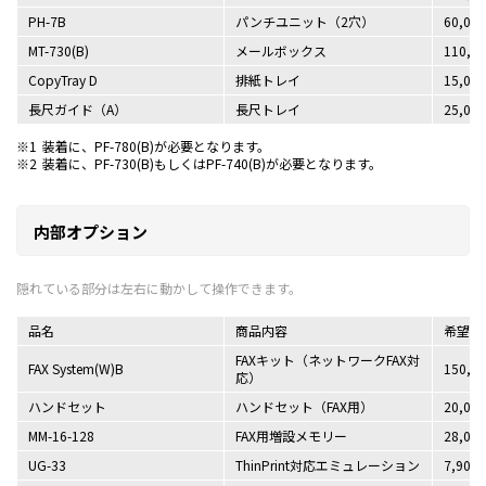
PH-7B
パンチユニット（2穴）
60,00
MT-730(B)
メールボックス
110,0
CopyTray D
排紙トレイ
15,00
長尺ガイド（A）
長尺トレイ
25,00
※1
装着に、PF-780(B)が必要となります。
※2
装着に、PF-730(B)もしくはPF-740(B)が必要となります。
内部オプション
品名
商品内容
希望小
FAXキット（ネットワークFAX対
FAX System(W)B
150,0
応）
ハンドセット
ハンドセット（FAX用）
20,00
MM-16-128
FAX用増設メモリー
28,00
UG-33
ThinPrint対応エミュレーション
7,900