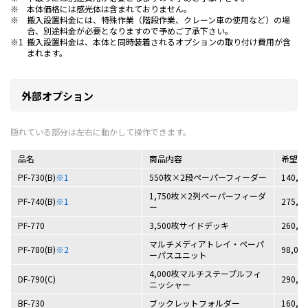
※
本体価格には感光体は含まれておりません。
※
搬入設置料金には、特殊作業（階段作業、クレーン車の使用など）の場
合、別途料金が必要となりますので予めご了承下さい。
※1
搬入設置料金は、本体と同時装着されるオプションの取り付け費用が含
まれます。
外部オプション
品名
商品内容
希望小
PF-730(B)
※1
550枚×2段ペーパーフィーダー
140,0
1,750枚×2列ペーパーフィーダ
PF-740(B)
※1
275,0
ー
PF-770
3,500枚サイドデッキ
260,0
マルチメディアトレイ・ペーパ
PF-780(B)
※2
98,00
ーパスユニット
4,000枚マルチステープルフィ
DF-790(C)
290,0
ニッシャー
BF-730
ブックレットフォルダー
160,0