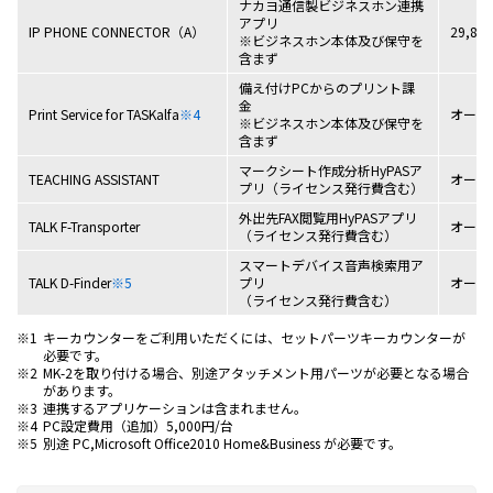
ナカヨ通信製ビジネスホン連携
アプリ
IP PHONE CONNECTOR（A）
29,80
※ビジネスホン本体及び保守を
含まず
備え付けPCからのプリント課
金
Print Service for TASKalfa
※4
オープ
※ビジネスホン本体及び保守を
含まず
マークシート作成分析HyPASア
TEACHING ASSISTANT
オープ
プリ（ライセンス発行費含む）
外出先FAX閲覧用HyPASアプリ
TALK F-Transporter
オープ
（ライセンス発行費含む）
スマートデバイス音声検索用ア
TALK D-Finder
※5
プリ
オープ
（ライセンス発行費含む）
※1
キーカウンターをご利用いただくには、セットパーツキーカウンターが
必要です。
※2
MK-2を取り付ける場合、別途アタッチメント用パーツが必要となる場合
があります。
※3
連携するアプリケーションは含まれません。
※4
PC設定費用（追加）5,000円/台
※5
別途 PC,Microsoft Office2010 Home&Business が必要です。