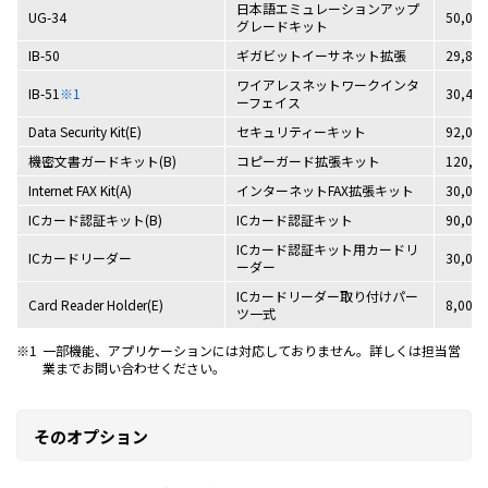
日本語エミュレーションアップ
UG-34
50,00
グレードキット
IB-50
ギガビットイーサネット拡張
29,80
ワイアレスネットワークインタ
IB-51
※1
30,40
ーフェイス
Data Security Kit(E)
セキュリティーキット
92,00
機密文書ガードキット(B)
コピーガード拡張キット
120,0
Internet FAX Kit(A)
インターネットFAX拡張キット
30,00
ICカード認証キット(B)
ICカード認証キット
90,00
ICカード認証キット用カードリ
ICカードリーダー
30,00
ーダー
ICカードリーダー取り付けパー
Card Reader Holder(E)
8,000
ツ一式
※1
一部機能、アプリケーションには対応しておりません。詳しくは担当営
業までお問い合わせください。
そのオプション