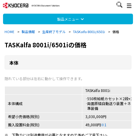
製品メニュー
HOME
>
製品情報
>
生産終了モデル
>
TASKalfa 8001i/6501i
>
価格
TASKalfa 8001i/6501iの価格
本体
TASKalfa 8001i
550枚給紙カセット×2段+1,
本体構成
両面原稿自動送り装置＋ネッ
準装備
希望小売価格(税別)
3,030,000円
搬入設置料金(税別)
49,000円
※1
※
下取りには別途費用が必要となますので予めご了承下さい。