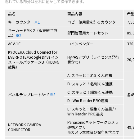
品名
商品内容
希望小
キーカウンター
※1
コピー使用量を計るカウンター
7,500
キーカードMK-2（販売終了商
部門管理用カードセット
85,00
品）
※2
ACV-1C
コインベンダー
320,0
KYOCERA Cloud Connect for
EVERNOTE/Google Drive イン
HyPASアプリ（ライセンス発行
20,00
ストールパッケージB（HDD搭
費含む）
載機）
A :スキッと！名刺くん連携
B :スキッと！名刺くん連携
C :スキッと！編集くん連携
パネルテンプレートA～E
※3
各45,
D : Win Reader PRO連携
E :スキッと！編集くん連携/：
Win Reader PRO連携
Panasonicネットワークカメラ
NETWORK CAMERA
連携アプリ
49,80
CONNECTOR
※カメラ本体及び保守を含まず