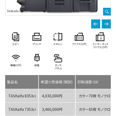
TASKalfa 8353ci
TA
コピー
プリント
スキャン
ファクス(OP)
インターネット
ファクス(OP)
無線(OP)
有線
タッチ
パネル
製品名
希望小売価格（税別）
印刷速度（分）
TASKalfa 8353ci
4,030,000円
カラー70枚 モノクロ83
TASKalfa 7353ci
3,460,000円
カラー65枚 モノクロ73