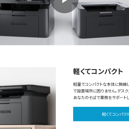
P
l
a
軽くてコンパクト
軽量でコンパクトな本体に無線L
で設置場所に困りません。デスク
y
あなたのそばで業務をサポートし
軽くてコンパク
V