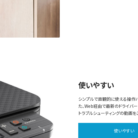
i
d
e
使いやすい
シンプルで直観的に使える操作パ
た、Web経由で最新のドライバ
o
トラブルシューティングの動画を
使いやすい