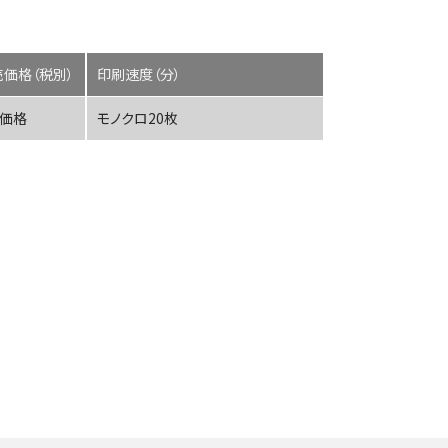
価格（税別）
印刷速度（分）
ン価格
モノクロ20枚
MA2000w