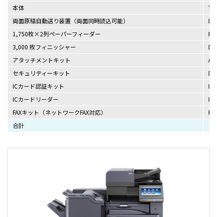
本体
TAS
両面原稿自動送り装置（両面同時読込可能）
DP
1,750枚×2列ペーパーフィーダー
PF
3,000 枚フィニッシャー
DF
アタッチメントキット
AK
セキュリティーキット
Dat
ICカード認証キット
I
ICカードリーダー
I
FAXキット（ネットワークFAX対応）
FA
合計