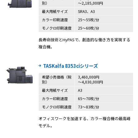
別）
〜2,185,000円
最大用紙サイズ
SRA3、A3
カラー印刷速度
25〜55枚/分
モノクロ印刷速度
25〜60枚/分
長寿命技術とHyPASで、創造的な働き方を実現する
複合機。
TASKalfa 8353ciシリーズ
希望小売価格（税
3,460,000円
別）
〜4,030,000円
最大用紙サイズ
A3
カラー印刷速度
65～70枚/分
モノクロ印刷速度
73～83枚/分
オフィスワークを加速する、カラー複合機の最高峰
モデル。