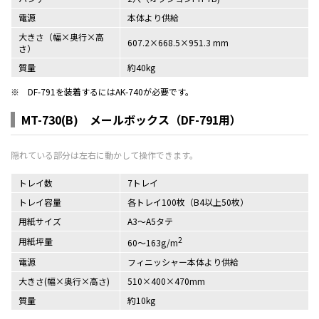
電源
本体より供給
大きさ（幅×奥行×高
607.2×668.5×951.3 mm
さ）
質量
約40kg
※
DF-791を装着するにはAK-740が必要です。
MT-730(B) メールボックス（DF-791用）
トレイ数
7トレイ
トレイ容量
各トレイ100枚（B4以上50枚）
用紙サイズ
A3～A5タテ
2
用紙坪量
60～163g/m
電源
フィニッシャー本体より供給
大きさ(幅×奥行×高さ)
510×400×470mm
質量
約10kg