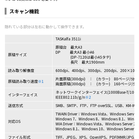
スキャン機能
TASKalfa 3511i
原稿台 最大A3
DP 最大A3 最小A6
原稿サイズ
(DP-7120は最小A5タテ)
長尺 最大1900mm
読み取り解像度
600dpi、400dpi、300dpi、200dpi、200×100d
片面原稿(300dpi) ： (カラー) 80ページ/分、
原稿読み取り速度
※1
両面原稿(300dpi) ： (カラー) 160ページ/分
ネットワークインターフェイス(1000Base-T/100Base-
インターフェイス
IEEE802.11b/g/n
※2
送信方式
SMB、SMTP、FTP、FTP overSSL、USB、KM-WSDL
TWAIN Driver：Windows Vista、Windows Server
Windows 7、Windows 8、Windows 8.1、Windows
対応OS
WIA Driver：Windows Vista、Windows Server 
Windows 8.1、Windows 10、Windows Server 20
ファイル形式
TIFF、JPEG、XPS、OpenXPS、PDF(MMR/J