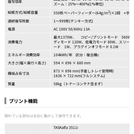
複写倍率
ズーム：25%～400%(1%単位)
2
給紙方式/給紙容量
550枚ペーパーフィーダー(64g/m
)×2段 +手差
連続複写枚数
1～999枚(テンキー方式)
電源
AC 100V 50/60Hz 13A
最大1370W、 コピー/プリントモード 560W
消費電力
ディモード 120W、低電力モード 80W、スリープ
ード 1W、プラグインオフモード 0.1W
エネルギー消費効率
104kWh/年 区分：複合機c
大きさ(幅×奥行×高さ)
594 × 696 × 680 mm
873 × 696 mm(手差しトレイ使用時)
機械占有寸法
1636 × 722 mm(フルシステム)
質量
58kg（トナーコンテナ含まず）
プリント機能
TASKalfa 3511i