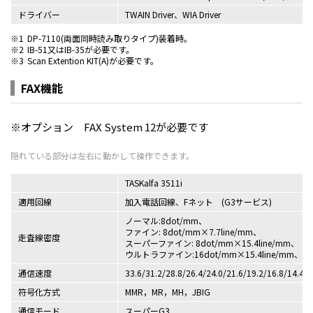
ドライバー
TWAIN Driver、WIA Driver
※1
DP-7110(両面同時読み取りタイプ)装着時。
※2
IB-51又はIB-35が必要です。
※3
Scan Extention KIT(A)が必要です。
FAX機能
※オプション FAX System 12が必要です
TASKalfa 3511i
適用回線
加入電話回線、Fネット (G3サービス)
ノーマル:8dot/mm、
ファイン: 8dot/mm×7.7line/mm、
走査線密度
スーパーファイン: 8dot/mm×15.4line/mm、
ウルトラファイン:16dot/mm×15.4line/mm、60
通信速度
33.6/31.2/28.8/26.4/24.0/21.6/19.2/16.8/14.4/1
符号化方式
MMR，MR，MH，JBIG
通信モード
スーパーG3