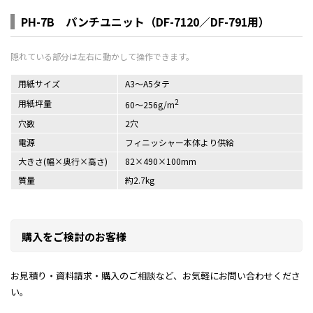
PH-7B パンチユニット（DF-7120／DF-791用）
用紙サイズ
A3～A5タテ
2
用紙坪量
60～256g/m
穴数
2穴
電源
フィニッシャー本体より供給
大きさ(幅×奥行×高さ)
82×490×100mm
質量
約2.7kg
購入をご検討のお客様
お見積り・資料請求・購入のご相談など、お気軽にお問い合わせくださ
い。