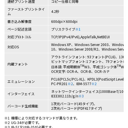
連続プリント速度
コピー仕様と同等
ファーストプリントタイ
4.2秒
ム
書き込み解像度
600dpi×600dpi
ページ記述言語
プリスクライブ
※1
対応プロトコル
TCP/IP(IPv4/IPv6),AppleTalk,NetBEUI
Windows XP、Windows Server 2003、Windows
対応OS
10、Windows Server 2008/R2、Windows Server
アウトラインフォント: 93フォント(PCL6)、136フォン
ビットマップフォント:1フォント、79フォント
内蔵フォント
TM
TM
日本語: 平成明朝体
W3、平成ゴシック体
W5
OCR文字: OCR-A、OCR-B、OCR-カナ
PCL6(PCL5c/PCL-XL)、KPDL3(PostScript Level
エミュレーション
PC-PR201
※2
、IBM-5577
※2
ネットワークインターフェイス(1000Base-T/100Base-
インターフェイス
IEEE802.11b/g/n
※3
1次元バーコード(45タイプ)、
バーコード生成機能
2次元バーコード(PDF417タイプ)
※1
機種により対応するコマンドが異なります。
※2
UG-34が必要です。
※3
IB-51又はIB-35が必要です。