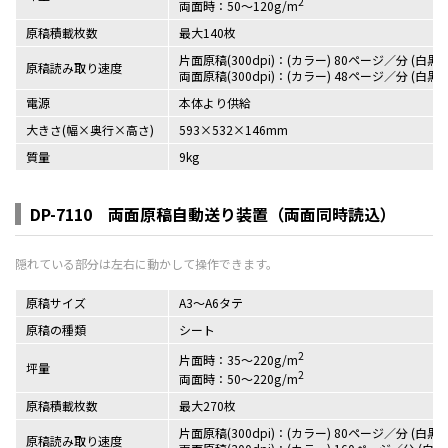
2
両面時：50～120g/m
原稿積載枚数
最大140枚
片面原稿(300dpi)：(カラー) 80ページ／分 (白黒
原稿読み取り速度
両面原稿(300dpi)：(カラー) 48ページ／分 (白黒
電源
本体より供給
大きさ(幅×奥行×高さ)
593×532×146mm
質量
9kg
DP-7110 両面原稿自動送り装置（両面同時読込）
原稿サイズ
A3～A6タテ
原稿の種類
シート
2
片面時：35～220g/m
坪量
2
両面時：50～220g/m
原稿積載枚数
最大270枚
片面原稿(300dpi)：(カラー) 80ページ／分 (白黒
原稿読み取り速度