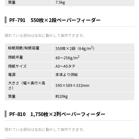
質量
7.5kg
PF-791 550枚×2段ペーパーフィーダー
2
給紙段数/給紙容量
550枚×2段（64g/m
）
2
用紙坪量
60～256g/m
用紙サイズ
A3～A5タテ
電源
本体より供給
大きさ（幅×奥行×高
590×589×332mm
さ）
質量
約20kg
PF-810 1,750枚×2列ペーパーフィーダー