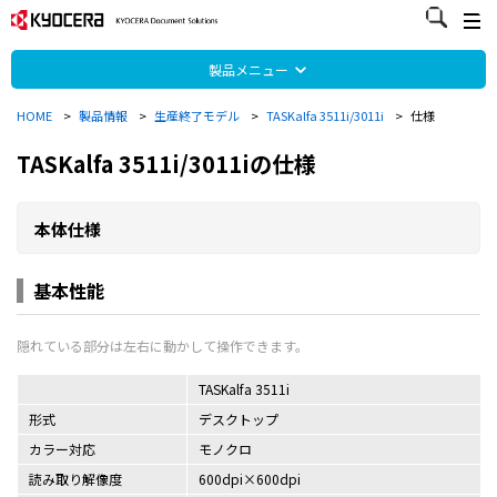
製品メニュー
HOME
>
製品情報
>
生産終了モデル
>
TASKalfa 3511i/3011i
>
仕様
TASKalfa 3511i/3011iの仕様
本体仕様
基本性能
TASKalfa 3511i
形式
デスクトップ
カラー対応
モノクロ
読み取り解像度
600dpi×600dpi