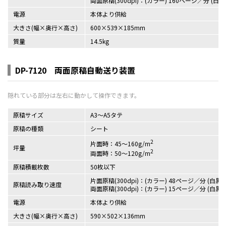
両面原稿(300dpi)：(カラー) 160ページ／分 (白黒
電源
本体より供給
大きさ(幅×奥行×高さ)
600×539×185mm
質量
14.5kg
DP-7120 両面原稿自動送り装置
原稿サイズ
A3～A5タテ
原稿の種類
シート
2
片面時：45～160g/m
坪量
2
両面時：50～120g/m
原稿積載枚数
50枚以下
片面原稿(300dpi)：(カラー) 48ページ／分 (白黒
原稿読み取り速度
両面原稿(300dpi)：(カラー) 15ページ／分 (白黒
電源
本体より供給
大きさ(幅×奥行×高さ)
590×502×136mm