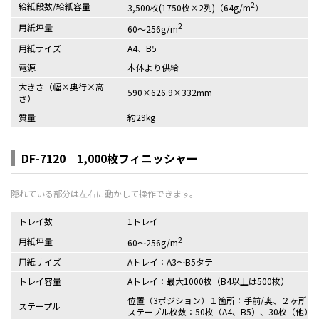
2
給紙段数/給紙容量
3,500枚(1750枚×2列)（64g/m
）
2
用紙坪量
60～256g/m
用紙サイズ
A4、B5
電源
本体より供給
大きさ（幅×奥行×高
590×626.9×332mm
さ）
質量
約29kg
DF-7120 1,000枚フィニッシャー
トレイ数
1トレイ
2
用紙坪量
60～256g/m
用紙サイズ
Aトレイ：A3～B5タテ
トレイ容量
Aトレイ：最大1000枚（B4以上は500枚）
位置（3ポジション）１箇所：手前/奥、２ヶ所：
ステープル
ステープル枚数：50枚（A4、B5）、30枚（他）