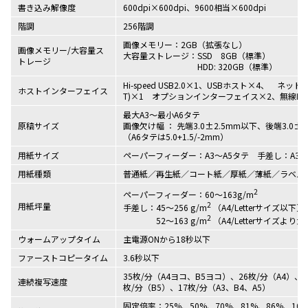
書き込み解像度
600dpi×600dpi、9600相当×600dpi
階調
256階調
画像メモリー：2GB（拡張なし）
画像メモリー/大容量ス
大容量ストレージ：SSD 8GB（標準）
トレージ
HDD: 320GB（標準）
Hi-speed USB2.0×1、USBホスト×4、 ネットワー
ホストインターフェイス
T)×1 オプションインターフェイス×2、無線LAN
最大A3～最小A6タテ
原稿サイズ
画像欠け幅 ： 先端3.0±2.5mm以下、後端3.0±
（A6タテは5.0+1.5/-2mm）
用紙サイズ
ペーパーフィーダー：A3～A5タテ 手差し：A3～
用紙種類
普通紙／再生紙／コート紙／厚紙／薄紙／ラベル
2
ペーパーフィーダー：60～163g/m
2
用紙坪量
手差し：45～256 g/m
（A4/Letterサイズ以下）、
2
52～163 g/m
（A4/Letterサイズより大
ウォームアップタイム
主電源ONから18秒以下
ファーストコピータイム
3.6秒以下
35枚/分（A4ヨコ、B5ヨコ）、26枚/分（A4）、2
連続複写速度
枚/分（B5）、17枚/分（A3、B4、A5）
固定倍率：25%、50%、70%、81%、86%、100%