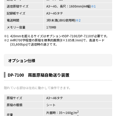
送信原稿サイズ
A3～A5、長尺：1600mm(A4幅)
※1
記録紙サイズ
A3～A5タテ
電送時間
3秒未満(JBIG使用時)
※2
メモリー容量
170MB
※1
420mmを超えるサイズはオプションのDP-7100/DP-7110が必要です。
※2
A4判700字程度の原稿を標準的画質(8×3.85本/mm)で、高速モード
(33,600bps)で送信時の速さです。
オプション仕様
DP-7100 両面原稿自動送り装置
原稿サイズ
A3～A6タテ
原稿の種類
シート
2
片面時：35～160g/m
坪量