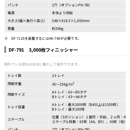
パンチ
2穴（オプションPH-7B)
電源
本体より供給
大きさ(幅×奥行×高さ)
548×618.5×1,050mm
質量
約30kg
※
DF-7120を装着するにはAK-740が必要です。
DF-791 3,000枚フィニッシャー
トレイ数
2トレイ
2
用紙坪量
45～256g/m
Aトレイ：A3～B5タテ
用紙サイズ
Bトレイ：A3～A6タテ
Aトレイ：最大3000枚（B4以上は1500枚）
トレイ容量
Bトレイ：最大200枚
位置（3ポジション）１箇所：手前、２ヶ所：中
ステープル
ステープル枚数：65枚（A4、B5）、30枚（他）
パンチ
2穴（オプションPH-7B)