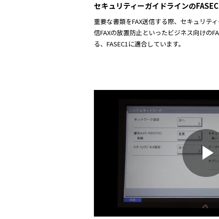
l
セキュリティーガイドラインのFASEC
重要な書類をFAX送信する際、セキュリテ
信FAXの放置防止といったビジネス向けのF
る、FASEC1に適合しています。
y
i