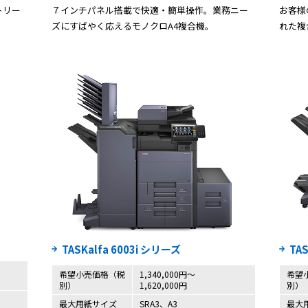
トリー
７インチパネル搭載で快適・簡単操作。業務ニー
お客様
ズにすばやく応えるモノクロA4複合機。
れた複
TASKalfa 6003i シリーズ
TA
希望小売価格（税
1,340,000円〜
希望
別）
1,620,000円
別）
最大用紙サイズ
SRA3、A3
最大