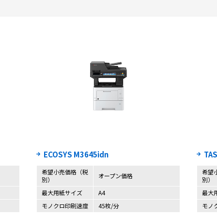
ECOSYS M3645idn
TA
希望小売価格（税
希望
オープン価格
別）
別）
最大用紙サイズ
A4
最大
モノクロ印刷速度
45枚/分
モノ