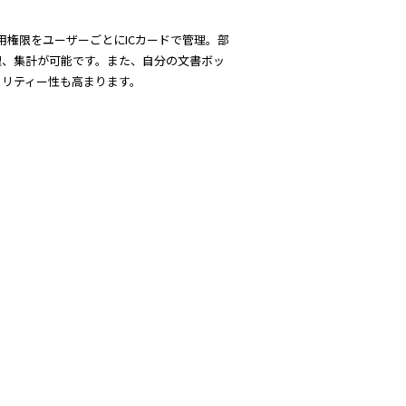
l
利用権限をユーザーごとにICカードで管理。部
理、集計が可能です。また、自分の文書ボッ
ュリティー性も高まります。
a
y
V
i