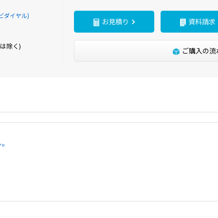
ビダイヤル)
d
お見積り
資料請求
は除く)
ご購入の流
e
o
ん。