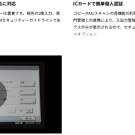
1に対応
ICカードで簡単個人認証
ィーは重要です。宛先の2度入力、受
コピー/FAX/スキャンの各機能の
AXセキュリティーガイドラインであ
門管理との連携により、入出力管
クスのみが表示されるので、セキ
a
※オプション
V
P