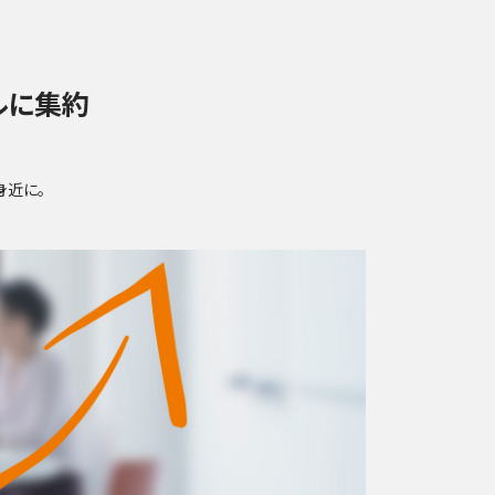
ルに集約
身近に。