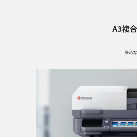
A3複
多彩な