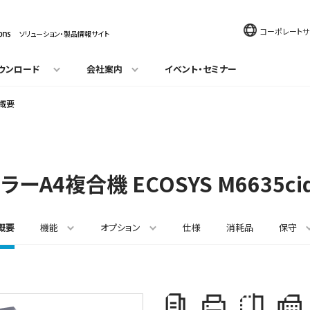
コーポレートサ
ソリューション・製品情報サイト
ウンロード
会社案内
イベント・セミナー
- 概要
カラーA4複合機
ECOSYS M6635ci
概要
機能
オプション
仕様
消耗品
保守