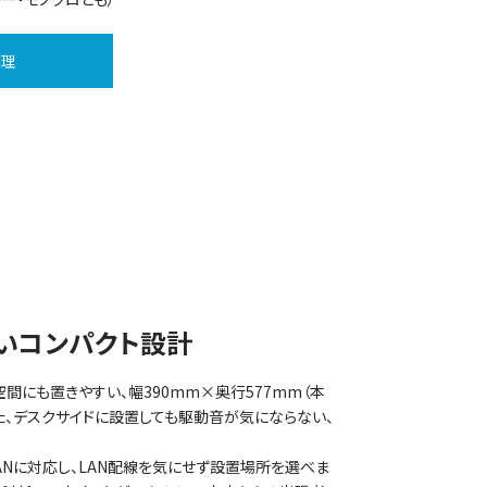
処理
いコンパクト設計
間にも置きやすい、幅390mm×奥行577mm（本
た、デスクサイドに設置しても駆動音が気にならない、
LANに対応し、LAN配線を気にせず設置場所を選べま