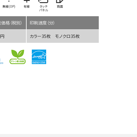
無線(OP)
有線
タッチ
両面
パネル
価格（税別）
印刷速度（分）
0円
カラー35枚 モノクロ35枚
ECOSYS M6635cidn