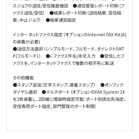
スジョブの送信/受信履歴確認 ●通信管理レポート印刷（フ
ァクス送信/受信） ●結果レポート印刷（送信結果、受信結
果、中止ジョブ） ●結果通知設定
インターネットファクス設定（オプションのInternet FAX Kit(A)
の装着が必要)
●送信方法選択（シンプルモード、フルモード、ダイレクトSMT
P(フルモード) ） ●i-ファクス件名/本文入力 ●受信したフ
ァクスを、インターネットファクスで複数の相手先に転送
その他機能
●スタンプ追加（文字スタンプ、連番スタンプ） ●オンフック
ダイヤル選択 ●マルチポート（オプションのFAX System 14
を2枚装着し、2回線に増設時設定可能：ポート別排出先指定、
受信専用ポート設定、部門管理のポート制限）