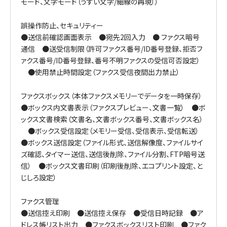
モード、文字モード（うすい文字/細線の再現））
誤操作防止、セキュリティー
●送信前確認画面表示 ●宛先2回入力 ● ファクス暗号
通信 ●送受信制限（許可ファクス番号/ID番号登録、拒否フ
ァクス番号/ID番号登録、番号不明ファクスの受信可否設定）
●使用禁止時間設定（ファクス受信夜間出力禁止）
ファクスボックス（本体ファクスメモリーでデータを一時保存）
●ボックス内文書表示（ファクスプレビュー、文書一覧） ●ボ
ックス文書検索（文書名、文書ボックス番号、文書ボックス名）
●ボックス受信設定（メモリー受信、受信表示、受信転送）
●ボックス送信設定（ファイル形式、送信解像度、ファイルサイ
ズ確認、タイマー送信、送信後削除、ファイル分割、FTP暗号送
信） ●ボックス文書印刷（印刷後削除、エコプリント設定、と
じしろ設定）
ファクス管理
●送信控え印刷 ●送信控え保存 ●受信日時記録 ●ア
ドレス帳リスト出力 ●ファクスボックスリスト印刷 ●ファク