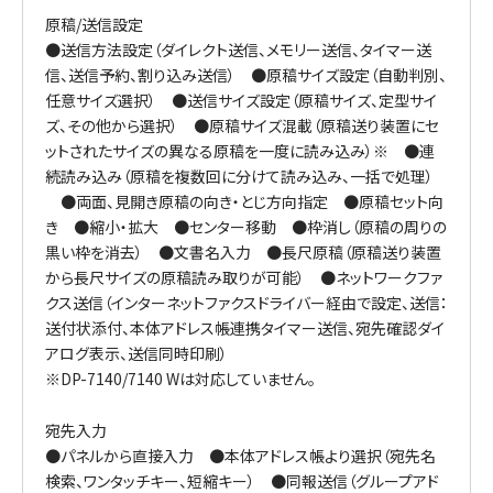
原稿/送信設定
●送信方法設定（ダイレクト送信、メモリー送信、タイマー送
信、送信予約、割り込み送信） ●原稿サイズ設定（自動判別、
任意サイズ選択） ●送信サイズ設定（原稿サイズ、定型サイ
ズ、その他から選択） ●原稿サイズ混載（原稿送り装置にセ
ットされたサイズの異なる原稿を一度に読み込み）※ ●連
続読み込み（原稿を複数回に分けて読み込み、一括で処理）
●両面、見開き原稿の向き・とじ方向指定 ●原稿セット向
き ●縮小・拡大 ●センター移動 ●枠消し（原稿の周りの
黒い枠を消去） ●文書名入力 ●長尺原稿（原稿送り装置
から長尺サイズの原稿読み取りが可能） ●ネットワークファ
クス送信（インターネットファクスドライバー経由で設定、送信：
送付状添付、本体アドレス帳連携タイマー送信、宛先確認ダイ
アログ表示、送信同時印刷）
※DP-7140/7140 Wは対応していません。
宛先入力
●パネルから直接入力 ●本体アドレス帳より選択（宛先名
検索、ワンタッチキー、短縮キー） ●同報送信（グループアド