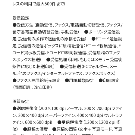
レスの利用で最大500件まで）
受信設定
●受信方法（自動受信、ファクス/電話自動切替受信、ファクス/
留守番電話自動切替受信、手動受信） ●ポーリング通信設
定（受信側の操作で送信側の原稿を受信） ●Fコード通信設
定（受信機の通信ボックスに原稿を送信：Fコード親展通信、F
コード掲示板受信、Fコード中継同報通信、受信原稿のファク
スボックス転送） ●受信処理（印刷、もしくはメモリー受信後
条件に応じた転送印刷） ●受信転送（PCフォルダー、メー
ル、他のファクス/インターネットファクス、ファクスボックス）
●ファクス専用給紙元設定 ●用紙種類設定 ●印刷設定
（両面印刷、2in1印刷）
画質設定
●送信解像度（200×100 dpi ノーマル、200× 200 dpi ファイ
ン、200×400 dpi スーパーファイン、400×400 dpi ウルトラフ
ァイン、600×600 dpi） ●受信解像度（1200×1200 dpi 多
値） ●原稿の濃度 ●原稿の画質（文字＋写真モード、写真