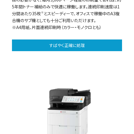
i
5年間トナー補給のみで快適に稼働します。連続印刷速度は1
分間あたり35枚
※
とスピーディーで、オフィスで稼働中のA3複
合機のサブ機としても十分ご利用いただけます。
d
※A4用紙、片面連続印刷時（カラー・モノクロとも）
すばやく正確に処理
e
o