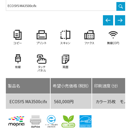
ECOSYS MA3500cifx
EC
コピー
プリント
スキャン
ファクス
無線(OP)
有線
タッチ
両面
パネル
製品名
希望小売価格（税別）
印刷速度（分）
ECOSYS MA3500cifx
560,000円
カラー35枚 モノク