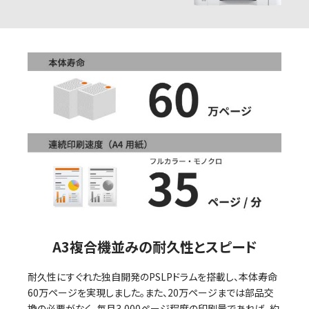
l
a
y
V
A3複合機並みの耐久性とスピード
耐久性にすぐれた独自開発のPSLPドラムを搭載し、本体寿命
60万ページを実現しました。また、20万ページまでは部品交
換の必要がなく、毎月3,000ページ程度の印刷量であれば、約