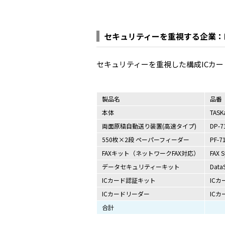
セキュリティーを重視する企業：
セキュリティーを重視した構成ICカ
製品名
品番
本体
TASKa
両面原稿自動送り装置(高速タイプ)
DP-7
550枚×2段 ペーパーフィーダー
PF-7
FAXキット（ネットワークFAX対応）
FAX S
データセキュリティーキット
DataS
ICカード認証キット
ICカ
ICカードリーダー
IC
合計