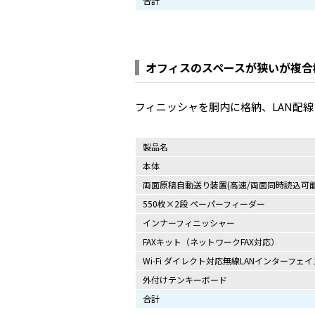
合計
オフィスのスペースが狭いが複合
フィニッシャを胴内に格納、LAN配
製品名
本体
両面原稿自動送り装置(高速/両面同時読込可能
550枚×2段 ペーパーフィーダー
インナーフィニッシャー
FAXキット（ネットワークFAX対応）
Wi-Fi ダイレクト対応無線LANインターフェイ
外付けテンキーボード
合計