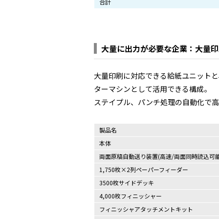
合計
大量に出力が必要な企業：大量印
大量印刷に対応できる給紙ユニットと
ターマシンとして活用できる構成。
ステイプル、パンチ処理の自動化で高
製品名
本体
両面原稿自動送り装置(高速/両面同時読込可能
1,750枚×2列ペーパーフィーダー
3500枚サイドデッキ
4,000枚フィニッシャー
フィニッシャアタッチメントキット