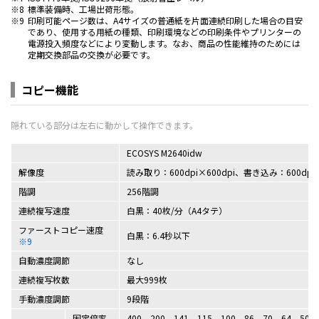
※8
標準装備時、工場出荷形態。
※9
印刷可能ページ数は、A4サイズの普通紙を片面連続印刷した場合の目安
であり、使用する用紙の種類、印刷環境などの印刷条件やプリンターの
電源投入頻度などにより変動します。なお、商品の性能維持のためには
定期交換部品の交換が必要です。
コピー機能
ECOSYS M2640idw
解像度
読み取り：600dpi×600dpi、書き込み：600dpi×
階調
256階調
連続複写速度
白黒：40枚/分（A4タテ）
ファーストコピー速度
白黒：6.4秒以下
※9
自動濃度調節
なし
連続複写枚数
最大999枚
手動濃度調節
9段階
固定倍率
400、200、141、115、100、86、70、64、50、