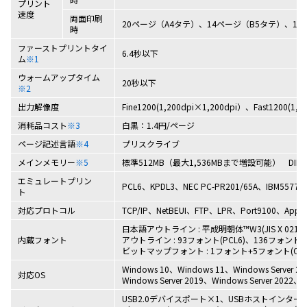
プリント
速度
両面印刷
20ページ（A4タテ）、14ページ（B5タテ）、10
時
ファーストプリントタイ
6.4秒以下
ム
※1
ウォームアップタイム
20秒以下
※2
出力解像度
Fine1200(1,200dpi×1,200dpi）、Fast1200(1
消耗品コスト
※3
白黒：1.4円/ページ
ページ記述言語
※4
プリスクライブ
メインメモリー
※5
標準512MB（最大1,536MBまで増設可能） DI
エミュレートプリン
PCL6、KPDL3、NEC PC-PR201/65A、IBM5577、
ト
対応プロトコル
TCP/IP、NetBEUI、FTP、LPR、Port9100、Apple 
日本語アウトライン : 平成明朝体™W3(JIS X 02
内蔵フォント
アウトライン : 93フォント(PCL6)、136フォント(K
ビットマップフォント : 1フォント+5フォント(OCR A /
Windows 10、Windows 11、Windows Server 201
対応OS
Windows Server 2019、Windows Server 2022、M
USB2.0デバイスポート×1、USBホストインター