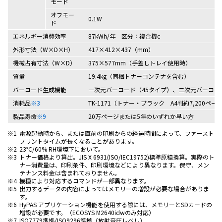
モード
オフモー
0.1W
ド
エネルギー消費効率
87kWh/年 区分：複合機c
外形寸法（W×D×H）
417×412×437（mm）
機械占有寸法（W×D）
375×577mm（手差しトレイ使用時）
質量
19.4kg（同梱トナーコンテナを含む）
バーコード生成機能
一次元バーコード（45タイプ）、二次元バーコード（
消耗品
※3
TK-1171（トナー・ブラック A4判約7,200ペ
製品寿命
※9
20万ページまたは5年のいずれか早い方
※1
電源起動時から、または直前の印刷からの経過時間によって、ファースト
プリントタイムが長くなることがあります。
※2
23℃/60% RH環境下において。
※3
トナー価格より算出。JIS X 6931(ISO/IEC19752)標準原稿換算。実際のト
ナー消費量は、印刷条件、印刷環境などにより異なります。保守、メン
テナンス料金は含まれておりません。
※4
機種により対応するコマンドが一部異なります。
※5
出力するデータの内容によってはメモリーの増設が必要な場合がありま
す。
※6
HyPAS アプリケーション機能を使用する際には、メモリーとSDカードの
増設が必要です。（ECOSYS M2640idwのみ対応）
※7
ISO7779準拠/ISO9296準拠（放射音圧レベル）