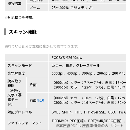
複写倍率
ズーム
25～400%（1%ステップ）
※9
原稿台を使用。
スキャン機能
ECOSYS M2640idw
スキャンモード
カラー、白黒、グレースケール
光学解像度
600dpi、400dpi、300dpi、200dpi、200×400d
読み取り
（600dpi）カラー：7ページ/分、白黒：18ページ
片面
時間
（300dpi）カラー：23ページ/分、白黒：40ペー
（A4横、
文字＋写
（600dpi）カラー：10ページ/分、白黒：12ペー
真モー
両面
※10
（300dpi）カラー：16ページ/分、白黒：32ペー
ド）
対応プロトコル
SMB、SMTP、FTP、FTP over SSL、USB、TWAI
TIFF(MMR/JPEG圧縮)、PDF(MMR/JPEG圧縮）
ファイルフォーマット
※高圧縮PDFは 圧縮率優先のみサポート