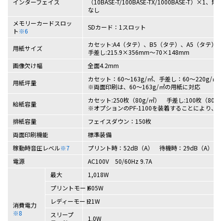
インターフェイス
（10BASE-T/100BASE-TX/1000BASE-T）×
なし
メモリーカードスロッ
SDカード：1スロット
ト
※6
カセット:A4（タテ）、B5（タテ）、A5（タテ）、A6
用紙サイズ
手差し:215.9×356mm～70×148mm
画像欠け幅
全面4.2mm
カセット：60～163g/㎡、手差し：60～220g/㎡
用紙坪量
※両面印刷は、60～163g/㎡の用紙に対応
カセット:250枚（80g/㎡） 手差し:100枚（80g/㎡
給紙容量
※オプションのPF-1100を装着することにより、
排紙容量
フェイスダウン：150枚
両面印刷機能
標準装備
稼動時音圧レベル
※7
プリント時：52dB（A） 待機時：29dB（A）
電源
AC100V 50/60Hz 9.7A
最大
1,018W
プリントモード
605W
レディーモード
21W
消費電力
※8
スリープ
1.0W