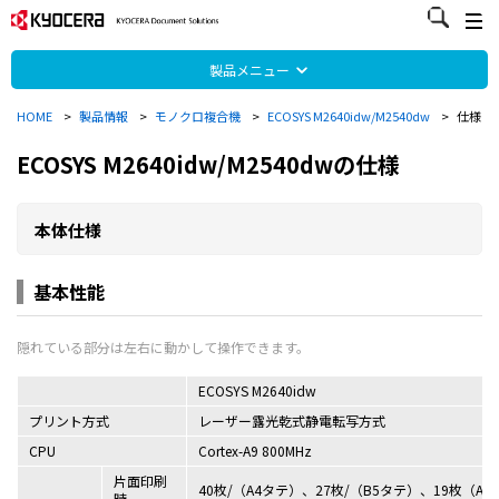
製品メニュー
HOME
>
製品情報
>
モノクロ複合機
>
ECOSYS M2640idw/M2540dw
>
仕様
ECOSYS M2640idw/M2540dwの仕様
本体仕様
基本性能
ECOSYS M2640idw
プリント方式
レーザー露光乾式静電転写方式
CPU
Cortex-A9 800MHz
片面印刷
40枚/（A4タテ）、27枚/（B5タテ）、19枚（A5
時