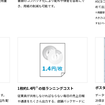
使用量
書類のコンパクト化により配布や保管を容易にで
A5(
き、用紙の削減も可能です。
めて出
※両面受
大きさに
する2ペ
※
ポス
1枚約1.4円
の低ランニングコスト
ます。
データ
従業員が共有しなければならない毎日の売上日報
社内 配
25倍
や通達をたくさん出力する、店舗バックヤードに