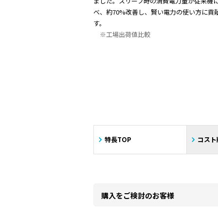
ました。スリープ時の消費電力量が従来機
べ、約70%改善し、賢い電力の使い方に貢
す。
※工場出荷値比較
特長TOP
コスト
購入をご検討のお客様