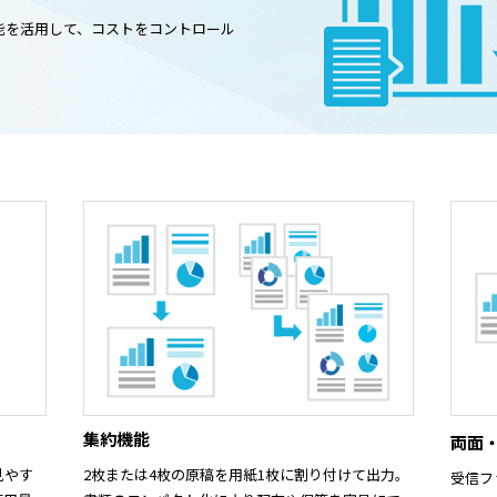
能を活用して、コストをコントロール
集約機能
両面・
見やす
2枚または4枚の原稿を用紙1枚に割り付けて出力。
受信フ