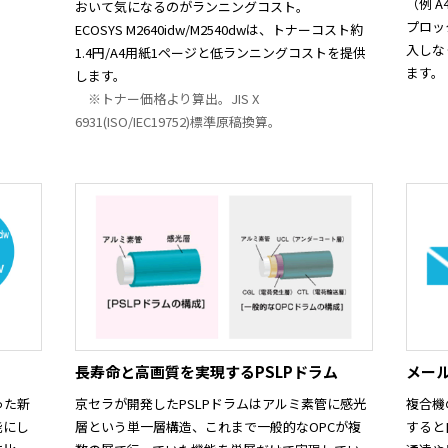
（例 
おいて気になるのがランニングコスト。
プロッ
ECOSYS M2640idw/M2540dwは、トナーコスト約
入しな
1.4円/A4用紙1ページと低ランニングコストを提供
ます。
します。
※トナー価格より算出。JIS X
6931(ISO/IEC19752)標準原稿換算。
長寿命と高画質を実現するPSLPドラム
メー
った新
京セラが開発したPSLPドラムはアルミ素管に感光
複合機
能にし
層という単一層構造、これまで一般的なOPCが複
すると