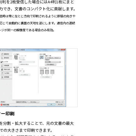
ヨコ)判を2枚受信した場合にはA4判1枚にまと
力でき、文書のコンパクト化に貢献します。
信時は常に左とじ方向で印刷されるように原稿の向きや
応じて自動的に裏面の天地を逆にします。通信内の連続
ージが同一の解像度である場合のみ有効。
ター印刷
を分割・拡大することで、元の文書の最大
までの大きさまで印刷できます。