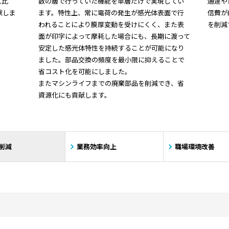
に比
数の層で行っていた機能を単層だけで実現してい
通達や
献しま
ます。特性上、常に電荷の発生が感光体表面で行
信費が
われることにより膜厚変動を受けにくく、また表
を削減
面が印字によって摩耗した場合にも、長期に渡って
安定した感光体特性を持続することが可能になり
ました。部品交換の頻度を最小限に抑えることで
省コスト化を可能にしました。
またマシンライフまでの廃棄部品を削減でき、省
資源化にも貢献します。
削減
業務効率向上
職場環境改善