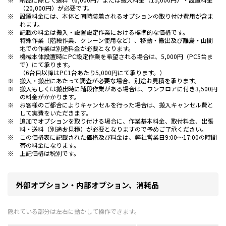
（20,000円）が必要です。
※
設置料金には、本体と同時装着されるオプションの取り付け費用が含ま
れます。
※
記載の料金は搬入・設置設定作業における標準的な価格です。
特殊作業（階段作業、クレーン使用など）、移動・搬出及び離島・山間
地での作業は別途料金が必要となります。
※
機械本体設置時にPC設定作業を希望される場合は、5,000円（PC5台ま
で）にて承ります。
（6台目以降はPC1台あたり5,000円にて承ります。）
※
搬入・搬出にあたって調査が必要な場合、別途お見積を承ります。
※
搬入もしくは搬出時に階段作業がある場合は、ワンフロアに付き3,500円
の料金がかかります。
※
お客様のご都合によりキャンセルを行った場合は、搬入キャンセル費と
して実費をいただきます。
※
追加でオプションを取り付ける場合に、作業基本料金、取付料金、出張
料・送料（別途お見積）が必要となりますので予めご了承ください。
※
この価格表に記載された価格及び料金は、弊社営業日9:00～17:00の時間
帯の料金になります。
※
上記価格は税別です。
外部オプション・内部オプション、消耗品