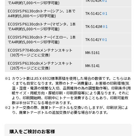
TK-5141K
※1
でA4判約7,000ページ印字可能)
ECOSYS P6130cdnトナー(シアン、1本で
TK-5141C
※1
A4判約5,000ページ印字可能)
ECOSYS P6130cdnトナー(マゼンタ、1本
TK-5141M
※1
でA4判約5,000ページ印字可能)
ECOSYS P6130cdnトナー(イエロー、1本
TK-5141Y
※1
でA4判約5,000ページ印字可能)
ECOSYS P7040cdnメンテナンスキット
MK-5161
（30万ページごとに交換）
ECOSYS P6130cdnメンテナンスキット
MK-5141
（20万ページごとに交換）
※1
カウント数はJIS X 6932標準原稿を使用した場合の数値です。こちらはあ
くまでも目安となります。実際のトナー消費量は、お客様の印刷環境(気
温・湿度・電源の頻繁な入切、品質維持の為の調整動作等)、印刷条件(用
紙サイズ・用紙方向・厚紙印刷・印刷原稿等)により異なります。それに
より、印刷開始時、印刷中にトナーを消費することもあり、印刷可能枚
数は半分以下になる場合があります。
※2
トナー交換の際、廃棄トナーボトルも交換いたしますが、印刷状況によ
り、廃棄トナーボトルの追加交換が必要な場合があります。
購入をご検討のお客様