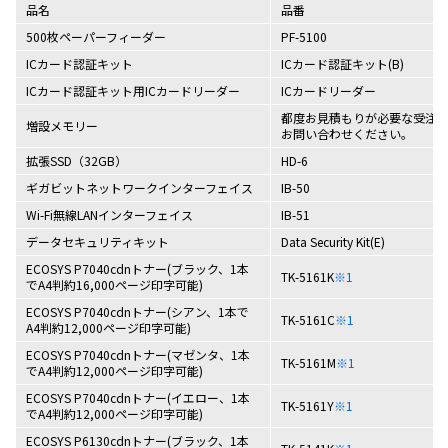
品名
品番
500枚ペーパーフィーダー
PF-5100
ICカード認証キット
ICカード認証キット(B)
ICカード認証キット用ICカードリーダー
ICカードリーダー
都度お見積もりが必要な受注
増設メモリー
お問い合わせください。
拡張SSD（32GB）
HD-6
ギガビットネットワークインターフェイス
IB-50
Wi-Fi無線LANインターフェイス
IB-51
データセキュリティキット
Data Security Kit(E)
ECOSYS P7040cdnトナー(ブラック、1本
TK-5161K
※1
でA4判約16,000ページ印字可能)
ECOSYS P7040cdnトナー(シアン、1本で
TK-5161C
※1
A4判約12,000ページ印字可能)
ECOSYS P7040cdnトナー(マゼンタ、1本
TK-5161M
※1
でA4判約12,000ページ印字可能)
ECOSYS P7040cdnトナー(イエロー、1本
TK-5161Y
※1
でA4判約12,000ページ印字可能)
ECOSYS P6130cdnトナー(ブラック、1本