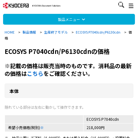
製品メニュー
HOME
>
製品情報
>
生産終了モデル
>
ECOSYS P7040cdn/P6130cdn
>
価
格
ECOSYS P7040cdn/P6130cdnの価格
※記載の価格は販売当時のものです。消耗品の最新
の価格は
こちら
をご確認ください。
本体
ECOSYS P7040cdn
希望小売価格(税別)
※
218,000円
※
納品に際して送料（6,000円）または搬入料金（15,000円）・設置料金