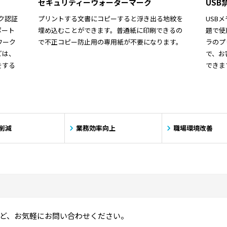
セキュリティーウォーターマーク
US
ーク認証
プリントする文書にコピーすると浮き出る地紋を
USB
ポート
埋め込むことができます。普通紙に印刷できるの
題で使
ワーク
で不正コピー防止用の専用紙が不要になります。
ラのプ
どは、
で、お
をする
できま
削減
業務効率向上
職場環境改善
ど、お気軽にお問い合わせください。