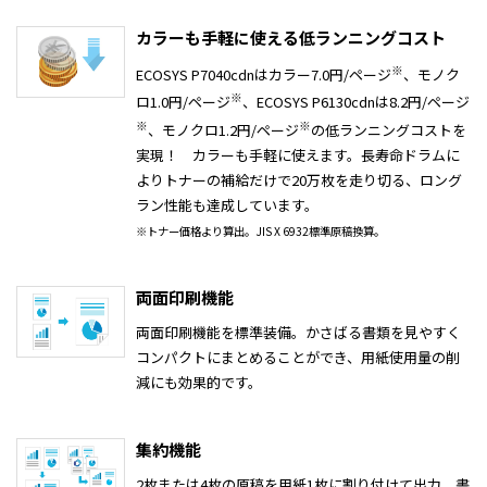
カラーも手軽に使える低ランニングコスト
※
ECOSYS P7040cdnはカラー7.0円/ページ
、モノク
※
ロ1.0円/ページ
、ECOSYS P6130cdnは8.2円/ページ
※
※
、モノクロ1.2円/ページ
の低ランニングコストを
実現！ カラーも手軽に使えます。長寿命ドラムに
よりトナーの補給だけで20万枚を走り切る、ロング
ラン性能も達成しています。
※トナー価格より算出。JIS X 6932標準原稿換算。
両面印刷機能
両面印刷機能を標準装備。かさばる書類を見やすく
コンパクトにまとめることができ、用紙使用量の削
減にも効果的です。
集約機能
2枚または4枚の原稿を用紙1枚に割り付けて出力。書