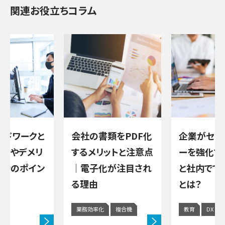
関連お役立ちコラム
類をPDF化
企業がセキュリティ
ハイブリッ
リットと注意点
ーを強化する重要性
は？メリッ
化が注目され
と社内でできる対策
ット、導入
とは？
ト
化
複合機
教育
DX
働き方改革