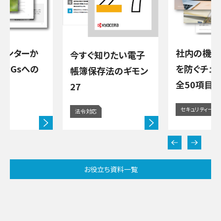
社内の機密情報流出
京セラプ
知りたい電子
を防ぐチェックリスト
ら始めるS
存法のギモン
全50項目
取り組み
セキュリティー
SDGs
お役立ち資料一覧