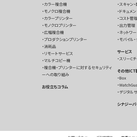
カラー複合機
スキャン・
モノクロ複合機
ドキュメン
カラープリンター
コスト管理
モノクロプリンター
出力管理
広幅複合機
ネットワ
プロダクションプリンター
モバイル・
消耗品
サービス
リモートサービス
スリーC
マルチコピー機
複合機・プリンターに対するセキュリティ
その他IC
ーへの取り組み
Box
WatchGu
お役立ちコラム
デジタル
シナジーパ