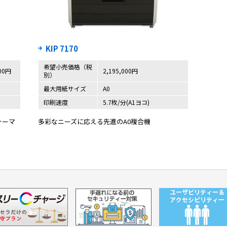
KIP 7170
希望小売価格（税
000円
2,195,000円
別）
最大用紙サイズ
A0
印刷速度
5.7枚/分(A1ヨコ)
ォーマ
多彩なニーズに応える先進のA0複合機