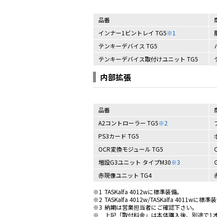
品番
インナー1ビントレイ TG5
※1
テンキーデバイス TG5
テンキーデバイス取付けユニット TG5
内部拡張
品番
A2コントローラー TG5
※2
PS3カード TG5
OCR変換モジュール TG5
増設G3ユニット タイプM30
※3
赤現像ユニット TG4
※1
TASKalfa 4012wに標準装備。
※2
TASKalfa 4012w/TASKalfa 4011wに標
※3
納期は営業担当者にご確認下さい。
※
上記「取付料金」は本体購入後、別途で1