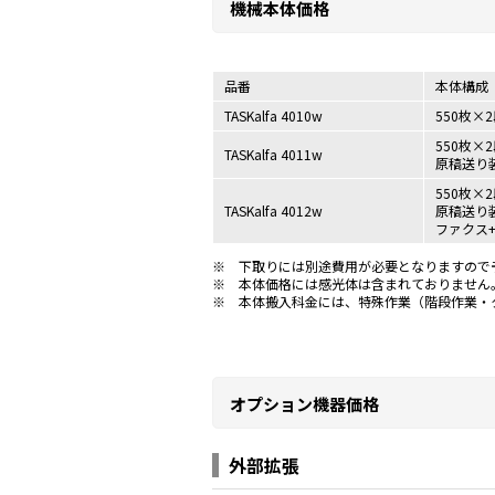
機械本体価格
品番
本体構成
TASKalfa 4010w
550枚×
550枚×
TASKalfa 4011w
原稿送り
550枚×
TASKalfa 4012w
原稿送り
ファクス
※
下取りには別途費用が必要となりますので
※
本体価格には感光体は含まれておりません
※
本体搬入科金には、特殊作業（階段作業・
オプション機器価格
外部拡張