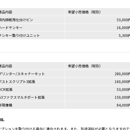
商品内容
希望小売価格（税別）
胴内排紙用仕分けビン
53,000
ハードテンキー
16,000
テンキー取り付けユニット
5,300
商品内容
希望小売価格（税別）
プリンター/スキャナーキット
280,000
ポストスクリプト3拡張
160,000
OCR拡張
53,000
G3ファクスマルチポート拡張
150,000
赤現像機
84,000
準装備。
オプションを取り付ける場合に適合されます。また、別途送料が必要となりますので