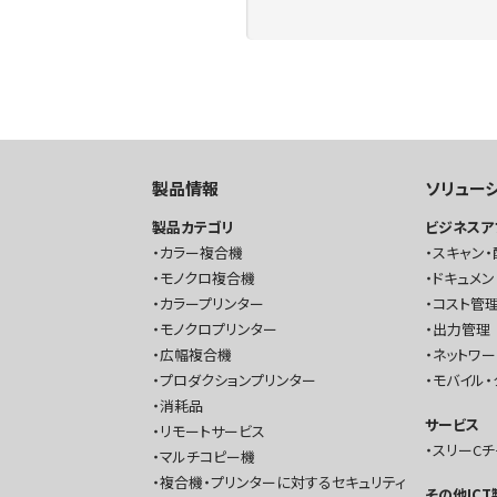
製品情報
ソリュー
製品カテゴリ
ビジネスア
カラー複合機
スキャン・
モノクロ複合機
ドキュメン
カラープリンター
コスト管理
モノクロプリンター
出力管理
広幅複合機
ネットワ
プロダクションプリンター
モバイル・
消耗品
サービス
リモートサービス
スリーC
マルチコピー機
複合機・プリンターに対するセキュリティ
その他IC