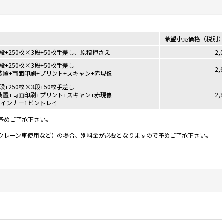
希望小売価格（税別
2段+250枚×3段+50枚手差し、原稿押さえ
2,
2段+250枚×3段+50枚手差し
2,
装置+両面印刷+プリント+スキャン+赤現像
2段+250枚×3段+50枚手差し
装置+両面印刷+プリント+スキャン+赤現像
2,
+インナー1ビントレイ
予めご了承下さい。
。
クレーン車使用など）の場合、別料金が必要となりますので予めご了承下さい。