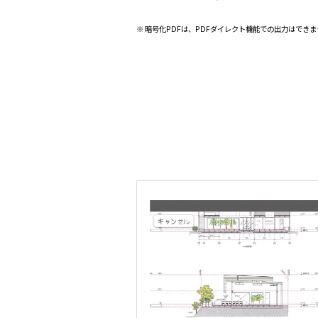
※ 暗号化PDFは、PDFダイレクト機能での出力はでき