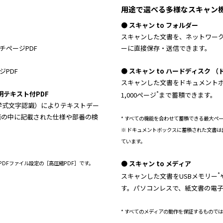
用途で選べる多様なスキャン
● スキャン to フォルダー
スキャンした文書を、ネットワーク
チページPDF
ーに直接保存・送信できます。
ジPDF
● スキャン to ハードディスク
スキャンした文書をドキュメントボッ
*
明テキスト付PDF
1,000ページ
まで蓄積できます。
学式文字認識）によりテキストデー
面の中に記載された仕様や部番の検
* すべての機能を合わせて蓄積できる最大ペー
※ ドキュメントボックスに蓄積された文書は
ています。
● スキャン to メディア
PDFファイル設定の［高圧縮PDF］です。
*
スキャンした文書をUSBメモリー
す。パソコンレスで、紙文書の電
* すべてのメディアの動作を保証するものでは