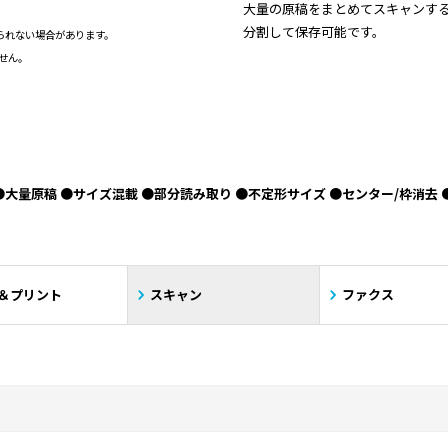
大量の原稿をまとめてスキャンす
分割して保存可能です。
られない場合があります。
ません。
IME対応●大量原稿 ●サイズ混載 ●部分読み取り ●不定形サイズ ●センター/枠消
＆プリント
スキャン
ファクス