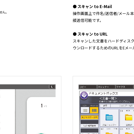
● スキャン to E-Mail
ません。
操作画面上で件名/送信者/メール
接送信可能です。
● スキャン to URL
スキャンした文書をハードディスクに蓄積
ウンロードするためのURLをEメ