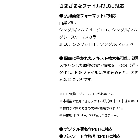
さまざまなファイル形式に対応
● 汎用画像フォーマットに対応
白黒2値：
シングル/マルチページTIFF、シングル/マル
グレースケール/カラー：
JPEG、シングルTIFF、シングル/マルチペー
● 図面に書かれたテキスト検索も可能、透
スキャンした原稿の文字情報を、OCR（光
タ化し、PDFファイルに埋め込み可能。図
索などに便利です。
※ OCR変換モジュールTG5が必要です。
※ 本機能で使用できるファイル形式は［PDF］または、
※ 横向きや斜め向きの文字は認識されません。
※ 解像度［100dpi］では使用できません。
● デジタル署名付PDFに対応
● パスワード付暗号化PDFに対応