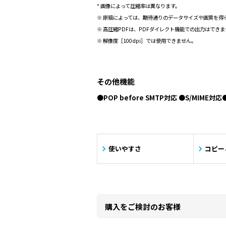
* 画像によって圧縮率は異なります。
※ 原稿によっては、期待通りのデータサイズや画質を得
※ 高圧縮PDFは、PDFダイレクト機能での出力はでき
※ 解像度［100dpi］では使用できません。
その他機能
●POP before SMTP対応 ●S/M
使いやすさ
コピー
購入をご検討のお客様