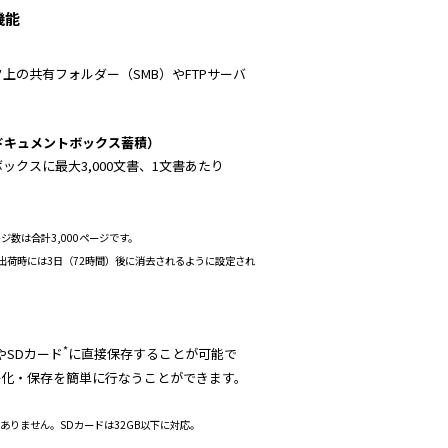
機能
上の共有フォルダー（SMB）やFTPサーバ
 （ドキュメントボックス蓄積）
クスに最大3,000文書、1文書あたり
ジ数は合計3,000ページです。
出荷時には3日（72時間）後に消去されるように設定され
*
やSDカード
に直接保存することが可能で
子化・保存を簡単に行なうことができます。
ありません。SDカードは32GB以下に対応。