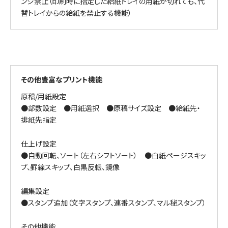
ンジ禁止（印刷時に指定した給紙トレイの用紙が切れても、代
替トレイからの給紙を禁止する機能）
その他豊富なプリント機能
原稿/用紙設定
●部数設定 ●用紙選択 ●原稿サイズ設定 ●給紙先・
排紙先指定
仕上げ設定
●自動回転、ソート（左右シフトソート） ●白紙ページスキッ
プ、罫線スキップ、白黒反転、鏡像
編集設定
●スタンプ追加（文字スタンプ、連番スタンプ、マル秘スタンプ）
その他機能