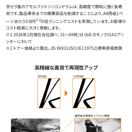
京セラ製のアモルファスシリコンドラムは、高硬度で摩耗に強く長寿
命です。製品寿命までの廃棄部品を削減することにより、A4用紙1ペ
※2
ージあたり0.8円
の低ランニングコストを実現しています。お客様の
コスト軽減に大きく貢献します。
※1 2026年1月現在当社調べ、31〜69枚/分（A4）のモノクロA3プリ
ンターにおいて
※2 トナー価格より算出。JIS X6931(ISO/IEC19752)標準原稿換算
高精細な画質で再現性アップ