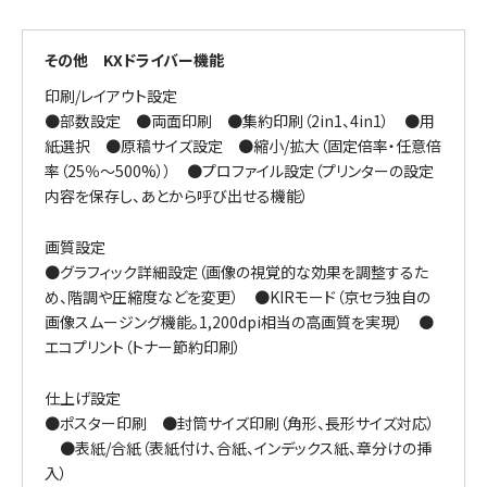
その他 KXドライバー機能
印刷/レイアウト設定
●部数設定 ●両面印刷 ●集約印刷（2in1、4in1） ●用
紙選択 ●原稿サイズ設定 ●縮小/拡大（固定倍率・任意倍
率（25％～500%）） ●プロファイル設定（プリンターの設定
内容を保存し、あとから呼び出せる機能）
画質設定
●グラフィック詳細設定（画像の視覚的な効果を調整するた
め、階調や圧縮度などを変更） ●KIRモード（京セラ独自の
画像スムージング機能。1,200dpi相当の高画質を実現）
●
エコプリント（トナー節約印刷）
仕上げ設定
●ポスター印刷 ●封筒サイズ印刷（角形、長形サイズ対応）
●表紙/合紙（表紙付け、合紙、インデックス紙、章分けの挿
入）