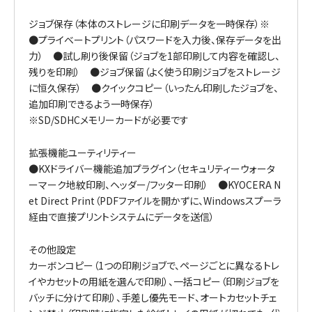
ジョブ保存（本体のストレージに印刷データを一時保存）※
●プライベートプリント（パスワードを入力後、保存データを出
力） ●試し刷り後保留（ジョブを1部印刷して内容を確認し、
残りを印刷） ●ジョブ保留（よく使う印刷ジョブをストレージ
に恒久保存） ●クイックコピー（いったん印刷したジョブを、
追加印刷できるよう一時保存）
※SD/SDHCメモリーカードが必要です
拡張機能ユーティリティー
●KXドライバー機能追加プラグイン（セキュリティーウォータ
ーマーク地紋印刷、ヘッダー/フッター印刷） ●KYOCERA N
et Direct Print（PDFファイルを開かずに、Windowsスプーラ
経由で直接プリントシステムにデータを送信）
その他設定
カーボンコピー（1つの印刷ジョブで、ページごとに異なるトレ
イやカセットの用紙を選んで印刷）、一括コピー（印刷ジョブを
バッチに分けて印刷）、手差し優先モード、オートカセットチェ