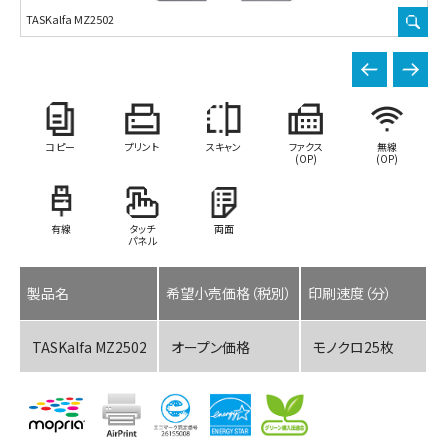
TASKalfa MZ2502
TA
コピー
プリント
スキャン
ファクス
無線
(OP)
(OP)
有線
タッチ
両面
パネル
製品名
希望小売価格（税別）
印刷速度（分）
TASKalfa MZ2502
オープン価格
モノクロ25枚