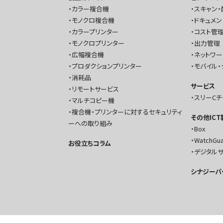
カラー複合機
スキャン・
モノクロ複合機
ドキュメン
カラープリンター
コスト管理
モノクロプリンター
出力管理
広幅複合機
ネットワ
プロダクションプリンター
モバイル・
消耗品
サービス
リモートサービス
スリーC
マルチコピー機
複合機・プリンターに対するセキュリティ
その他IC
ーへの取り組み
Box
WatchGu
お役立ちコラム
デジタル
シナジーパ