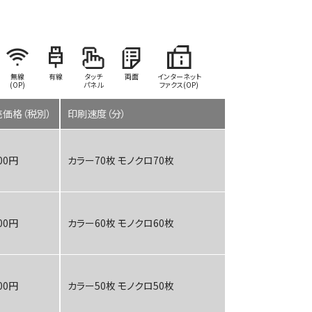
無線
有線
タッチ
両面
インターネット
(OP)
パネル
ファクス(OP)
価格（税別）
印刷速度（分）
000円
カラー70枚 モノクロ70枚
000円
カラー60枚 モノクロ60枚
TASKalfa 2554ci W
000円
カラー50枚 モノクロ50枚