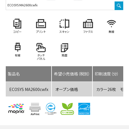
ECOSYS MA2600cwfx
コピー
プリント
スキャン
ファクス
無線
有線
タッチ
両面
パネル
製品名
希望小売価格（税別）
印刷速度（分）
ECOSYS MA2600cwfx
オープン価格
カラー26枚 モノ