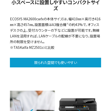
小スペースに設置しやすいコンパクトサイ
ズ
ECOSYS MA2600cwfxの本体サイズは、幅410㎜×奥行き416
㎜×高さ457㎜。設置面積はA3複合機
※
の約43%で、オフィス
デスクの上、受付カウンターの下などに設置が可能です。無線
LANを活用すれば、LANケーブルの配線が不要になり、設置場
所の制限を受けません。
※TASKalfa MZ2501ciと比較
限られた空間でも使いやすい