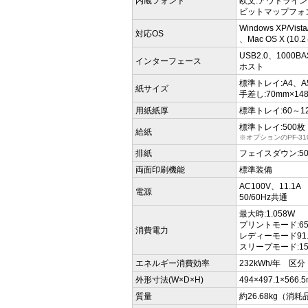
内蔵フォント
欧文:アウトラインフ
ビットマップフォン
Windows XP/Vista
対応OS
、Mac OS X (10.
USB2.0、1000B
インターフェース
ホスト
標準トレイ:A4、A5
紙サイズ
手差し:70mm×14
用紙紙厚
標準トレイ:60～12
標準トレイ:500枚（
給紙
※オプションのPF-3
排紙
フェイスダウン:500
両面印刷機能
標準装備
AC100V、11.1A
電源
50/60Hz共通
最大時:1.058W
プリントモード:65
消費電力
レディーモード91.
スリープモード:15
エネルギー消費効率
232kWh/年 区
外形寸法(W×D×H)
494×497.1×566.
質量
約26.68kg（消