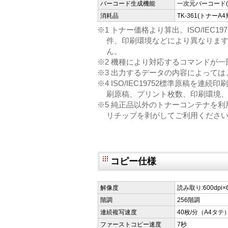
バーコード生成機能
一次元バーコード(4
消耗品
TK-361(トナーA
※1 トナー価格より算出。ISO/IEC
件、印刷環境などにより異なりま
ん。
※2 機種により対応するコマンドが
※3 出力するデータの内容によって
※4 ISO/IEC19752標準原稿を
刷原稿、プリント枚数、印刷環境
※5 純正品以外のトナーコンテナを
リチップを剥がしてご利用くださ
コピー仕様
解像度
読み取り:600dpi×6
階調
256階調
連続複写速度
40枚/分（A4タテ
ファーストコピー速度
7秒