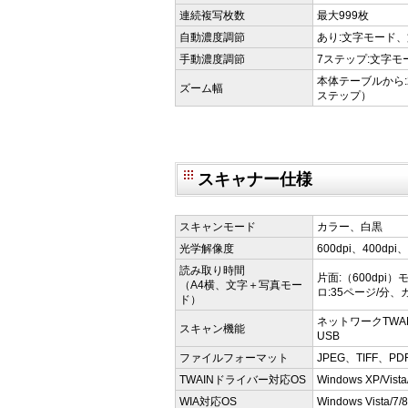
連続複写枚数
最大999枚
自動濃度調節
あり:文字モード
手動濃度調節
7ステップ:文字
本体テーブルから:
ズーム幅
ステップ）
スキャナー仕様
スキャンモード
カラー、白黒
光学解像度
600dpi、400dpi、
読み取り時間
片面:（600dpi
（A4横、文字＋写真モー
ロ:35ページ/分、
ド）
ネットワークTWAN/WI
スキャン機能
USB
ファイルフォーマット
JPEG、TIFF、PD
TWAINドライバー対応OS
Windows XP/Vista
WIA対応OS
Windows Vista/7/