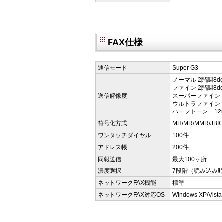
FAX仕様
通信モード
Super G3
ノーマル 2階調8dot/
ファイン 2階調8dot/
送信解像度
スーパーファイン 2階調
ウルトラファイン 2階調
ハーフトーン 128階調
符号化方式
MH/MR/MMR/JBI
ワンタッチダイヤル
100件
アドレス帳
200件
同報送信
最大100ヶ所
濃度選択
7段階（読み込み
ネットワークFAX機能
標準
ネットワークFAX対応OS
Windows XP/Vista