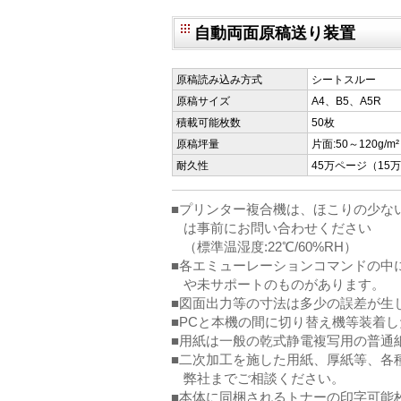
自動両面原稿送り装置
原稿読み込み方式
シートスルー
原稿サイズ
A4、B5、A5R
積載可能枚数
50枚
原稿坪量
片面:50～120g/m²
耐久性
45万ページ（1
■プリンター複合機は、ほこりの少な
は事前にお問い合わせください
（標準温湿度:22℃/60%RH）
■各エミューレーションコマンドの中
や未サポートのものがあります。
■図面出力等の寸法は多少の誤差が生
■PCと本機の間に切り替え機等装着
■用紙は一般の乾式静電複写用の普通紙（
■二次加工を施した用紙、厚紙等、各
弊社までご相談ください。
■本体に同梱されるトナーの印字可能枚数は