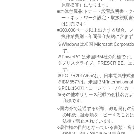
原稿換算）になります。
■本体付属品:トナー・設置説明書・ク
ー・ネットワーク設定・取扱説明書
は別売です）
■300,000ページ以上出力する場
換作業費別・年間保守契約に含まず
※Windowsは米国 Microsoft Co
す。
※PowerPC は米国IBM社の商標です
※プリスクライブ、PRESCRIBE、
す。
※PC-PR201A/65Aは、日本電気株
※IBM5577は、米国IBM(Internationn
※PCLは米国ヒューレット・パッカ
※その他本リリース記載の会社名およ
商標です。
○国内外で流通する紙幣、政府発行の
の印紙、証券類をコピーすること
法律で禁止されています。
○著作権の目的となっている書類・音
作物は、個人的にまたは家庭内、