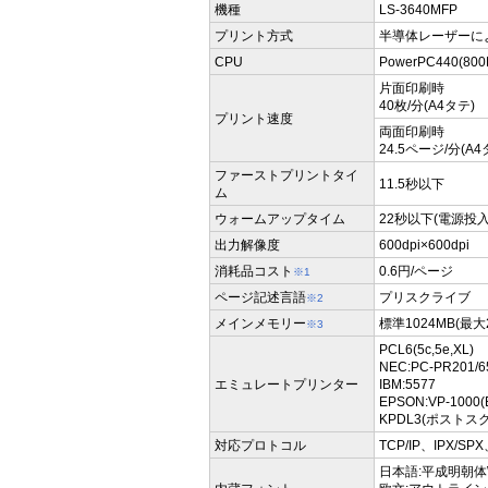
機種
LS-3640MFP
プリント方式
半導体レーザーに
CPU
PowerPC440(800
片面印刷時
40枚/分(A4タテ)
プリント速度
両面印刷時
24.5ページ/分(A4
ファーストプリントタイ
11.5秒以下
ム
ウォームアップタイム
22秒以下(電源投入
出力解像度
600dpi×600dpi
消耗品コスト
0.6円/ページ
※1
ページ記述言語
プリスクライブ
※2
メインメモリー
標準1024MB(最
※3
PCL6(5c,5e,XL)
NEC:PC-PR201/6
エミュレートプリンター
IBM:5577
EPSON:VP-1000(
KPDL3(ポストス
対応プロトコル
TCP/IP、IPX/SPX
日本語:平成明朝