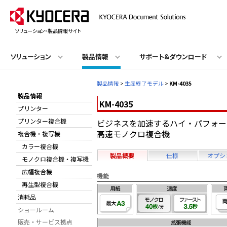
ソリューション・製品情報サイト
ソリューション
製品情報
サポート&ダウンロード
製品情報
>
生産終了モデル
>
KM-4035
製品情報
KM-4035
プリンター
プリンター複合機
ビジネスを加速するハイ・パフォー
高速モノクロ複合機
複合機・複写機
カラー複合機
製品概要
仕様
オプシ
モノクロ複合機・複写機
広幅複合機
機能
再生型複合機
消耗品
ショールーム
販売・サービス拠点