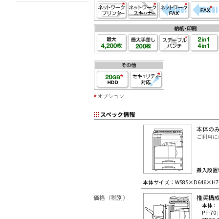
オプション
スペック情報
本体の
ご利用に
搬入設置
本体サイズ：W585×D646×H
価格（税別）
推奨構
本体 :
PF-70 :