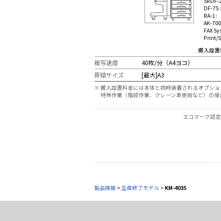
SRDF-2
DF-75 
RA-1 :
AK-700
FAX Sy
Print/
搬入設置
複写速度
40枚/分（A4ヨコ）
原稿サイズ
[最大]A3
※
搬入設置料金には本体と同時装着されるオプショ
特殊作業（階段作業、クレーン車使用など）の場
エコマーク認定製
製品情報
>
生産終了モデル
>
KM-4035