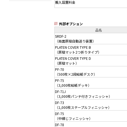
搬入設置料金
外部オプション
品名
SRDF-2
（両面原稿自動送り装置）
PLATEN COVER TYPE B
（原稿マット2つ折りタイプ）
PLATEN COVER TYPE D
（原稿マット）
PF-70
（500枚×2段給紙デスク）
PF-75
（3,000枚給紙デッキ）
DF-71J
（3,000枚パンチ付きフィニッシャ）
DF-73
（1,000枚ステープルフィニッシャ）
DF-75
（中綴じフィニッシャ）
DF-78