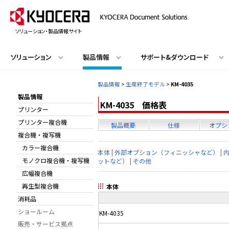
ソリューション・製品情報サイト
ソリューション
製品情報
サポート&ダウンロード
製品情報
>
生産終了モデル
>
KM-4035
製品情報
KM-4035 価格表
プリンター
プリンター複合機
製品概要
仕様
オプシ
複合機・複写機
カラー複合機
本体
|
外部オプション（フィニッシャなど）
|
モノクロ複合機・複写機
ットなど）
|
その他
広幅複合機
再生型複合機
本体
消耗品
ショールーム
KM-4035
販売・サービス拠点