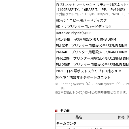
IB-23 ネットワークセキュリティー対応ネッ
（100BASE-TX、10BASE-T、IPP、IPv6対応）
※対応プロトコル：TCP/IP、IPX/SPX、NetBEUI、Eth
HD-70：コピー用ハードディスク
HD-4：プリンター用ハードディスク
Data Security Kit(A)
※2
FM1-8MB FAX用増設メモリ8MB DIMM
PM-32F プリンター用増設メモリ32MB DIMM
PM-64F プリンター用増設メモリ64MB DIMM
PM-128F プリンター用増設メモリ128MB DIM
PM-256F プリンター用増設メモリ256MB DIM
PK-9：日本語ポストスクリプト3対応ROM
MP-70：増設マルチポートユニット
※1
Printing System（U）、Scan System
す。
※2
本製品はHD-70/HD-4との同時使用となります。
その他
品名
価格（
キーカウンタ