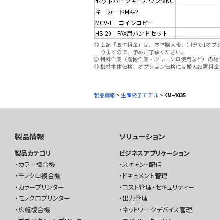
セットパーツキーカウンタNC
キーカードMK-2
MCV-1 コインコピー
HS-20 FAX用ハンドセット
◎
上記「取付料金」は、本体購入後、別途で1オプ
りますので、予めご了承ください。
◎
特殊作業（階段作業・クレーン車使用など）の場
◎
機械本体価格、オプション価格には搬入設置料金
製品情報
>
生産終了モデル
>
KM-4035
製品情報
ソリューション
製品カテゴリ
ビジネスアプリケーション
カラー複合機
スキャン・配信
モノクロ複合機
ドキュメント管理
カラープリンター
コスト管理・セキュリティー
モノクロプリンター
出力管理
広幅複合機
ネットワークデバイス管理