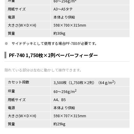
坪量
60～256g/m
用紙サイズ
A3～A5タテ
電源
本体より供給
大きさ(W×D×H)
598×700×315mm
質量
約30kg
※
サイドデッキとして使用する場合PF-780が必要です。
PF-740 1,750枚×2列ペーパーフィーダー
2
カセット段数
3,500枚（1,750枚×2列）（64 g/m
）
2
坪量
60～256g/m
用紙サイズ
A4、B5
電源
本体より供給
大きさ(W×D×H)
598×707×315mm
質量
約29kg