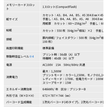
メモリーカードスロッ
1スロット(CompactFlash)
ト
カセット：A3、B4、A4、B5、A5 304.8 ㎜×457.2
手差し：A3、B4、A4、B5、A5、A6 304.8 ㎜×12
紙サイズ
2
用紙厚 カセット：60～256g/m
手差し：60～3
2
給紙
カセット：550 枚（64g/m
相当）×2 手差し：16
2
胴内排紙/ フェイスダウン：500 枚（64g/m
相当
排紙
100 枚）
両面印刷機能
標準装備
プリント時：56dB（A）以下
稼動時音圧レベル
※4
待機時：40dB（A）以下
電源
AC100V 15A 50Hz/60Hz 共通
最大：1,500W
プリントモード：カラー1,150W、モノクロ1,100
消費電力
レディーモード：170W、低電力モード：100W
スリープモード：15W
エネルギー消費効率
646kWh/ 年 区分：プリンターB
外形寸法（W×D×H）
672×787×744（㎜）
バーコード生成機能
1次元バーコード(45タイプ)、2次元バーコード(PDF