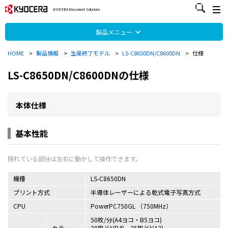
製品メニュー
HOME
>
製品情報
>
生産終了モデル
>
LS-C8650DN/C8600DN
>
仕様
LS-C8650DN/C8600DNの仕様
本体仕様
基本性能
機種
LS-C8650DN
プリント方式
半導体レーザーによる乾式電子写真方式
CPU
PowerPC750GL （750MHz）
50枚/分(A4ヨコ・B5ヨコ)
カラー
30枚/分(B4)、25枚/分(A3)