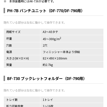
※
本体装着時にはAK-736が必要です。
PH-7B パンチユニット（DF-770/DF-790用）
用紙サイズ
A3～A5タテ
2
坪量
45～300g/m
穴数
2穴
電源
フィニッシャー本体より供給
大きさ(W×D×H)
82×490×100mm
質量
約2.7kg
BF-730 ブックレットフォルダー（DF-790用）
トレイ数
1トレイ
折り可能枚数
1～16枚