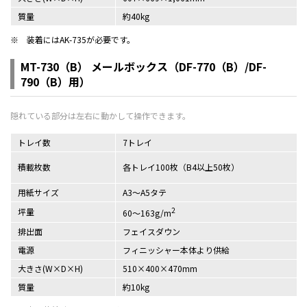
質量
約40kg
※
装着にはAK-735が必要です。
MT-730（B） メールボックス（DF-770（B）/DF-
790（B）用）
トレイ数
7トレイ
積載枚数
各トレイ100枚（B4以上50枚）
用紙サイズ
A3～A5タテ
2
坪量
60～163g/m
排出面
フェイスダウン
電源
フィニッシャー本体より供給
大きさ(W×D×H)
510×400×470mm
質量
約10kg