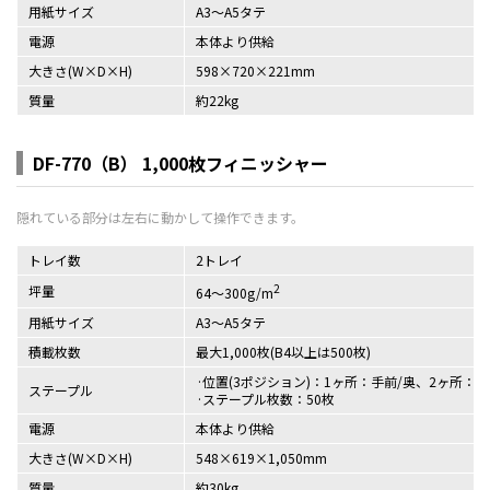
用紙サイズ
A3～A5タテ
電源
本体より供給
大きさ(W×D×H)
598×720×221mm
質量
約22kg
DF-770（B） 1,000枚フィニッシャー
トレイ数
2トレイ
2
坪量
64～300g/m
用紙サイズ
A3～A5タテ
積載枚数
最大1,000枚(B4以上は500枚)
位置(3ポジション)：1ヶ所：手前/奥、2ヶ所：
ステープル
ステープル枚数：50枚
電源
本体より供給
大きさ(W×D×H)
548×619×1,050mm
質量
約30kg