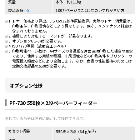
質量
本体：約111kg
製品寿命
※5
180万ページまたは5年のいずれか早い方
※1
トナー価格より算出。JIS X6932標準原稿換算。実際のトナー消費量は、
印刷条件、印刷環境などにより異なります。保守、メンテナンス料金は
含まれておりません。
※2
機種により対応するコマンドが一部異なります。
※3
オプションUG-34が必要です。
※4
ISO7779準拠（放射音圧レベル）
※5
印刷可能ページ数は、A4サイズの普通紙を片面連続印刷した場合の目安
であり、使用する用紙の種類、印刷環境などの印刷条件やプリンターの
電源投入頻度などにより変動します。なお、商品の性能維持のためには
定期交換部品の交換が必要です。
オプション仕様
PF-730 550枚×2段ペーパーフィーダー
2
カセット段数
550枚×2段（64 g/m
）
2