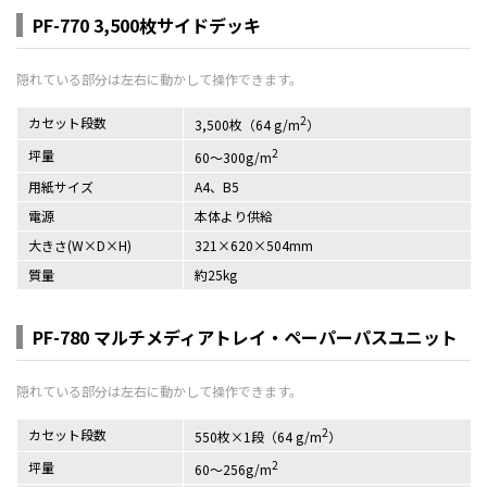
PF-770 3,500枚サイドデッキ
2
カセット段数
3,500枚（64 g/m
）
2
坪量
60～300g/m
用紙サイズ
A4、B5
電源
本体より供給
大きさ(W×D×H)
321×620×504mm
質量
約25kg
PF-780 マルチメディアトレイ・ペーパーパスユニット
2
カセット段数
550枚×1段（64 g/m
）
2
坪量
60～256g/m