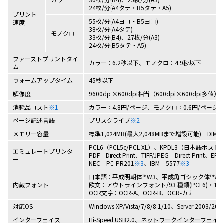
24枚/分(A4タテ・B5タテ・A5)
プリント
55枚/分(A4ヨコ・B5ヨコ)
速度
38枚/分(A4タテ)
モノクロ
33枚/分(B4)、27枚/分(A3)
24枚/分(B5タテ・A5)
ファーストプリントタイ
カラー：6.2秒以下、モノクロ：4.9秒以下
ム
ウォームアップタイム
45秒以下
解像度
9600dpi×600dpi相当（600dpi×600dpi多値）
消耗品コスト
※1
カラー：4.8円/ページ、モノクロ：0.6円/ページ
ページ記述言語
プリスクライブ
※2
メモリー容量
標準1,024MB(最大2,048MBまで増設可能) DI
PCL6（PCL5c/PCL-XL）、KPDL3（日本語ポ
エミュレートプリンタ
PDF Direct Print、TIFF/JPEG Direct Print、E
ー
NEC PC-PR201
※3
、IBM 5577
※3
日本語：平成明朝体™W3、平成角ゴシック体™W5
内蔵フォント
欧文：アウトラインフォント/93 種類(PCL6)・13
OCR文字：OCR-A、OCR-B、OCR-カナ
対応OS
Windows XP/Vista/7/8/8.1/10、Server 2003/2
インターフェイス
Hi-Speed USB2.0、ネットワークインターフ