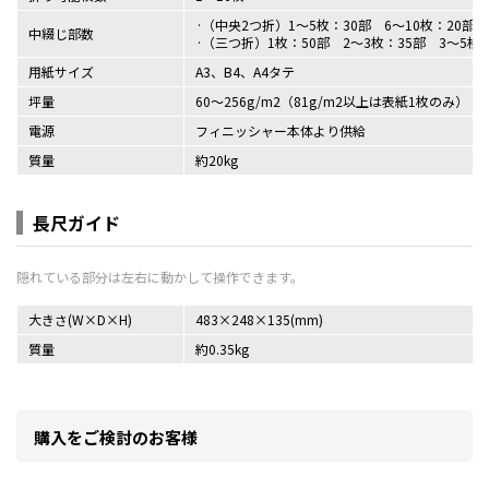
（中央2つ折）1～5枚：30部 6～10枚：20部 
中綴じ部数
（三つ折）1枚：50部 2～3枚：35部 3～5枚：
用紙サイズ
A3、B4、A4タテ
坪量
60～256g/m2（81g/m2以上は表紙1枚のみ）
電源
フィニッシャー本体より供給
質量
約20kg
長尺ガイド
大きさ(W×D×H)
483×248×135(mm)
質量
約0.35kg
購入をご検討のお客様