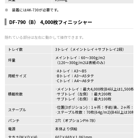
※
装着にはAK-730が必要です。
DF-790（B） 4,000枚フィニッシャー
トレイ数
3トレイ（メイントレイ＋サブトレイ2段）
メイントレイ：60～300g/m2
坪量
（120～300g/m2は表紙のみ）
Aトレイ：A3～B5
用紙サイズ
Bトレイ：A3～A5タテ
Cトレイ：A4～A6タテ
メイントレイ：最大4,000枚(B4以上は1,500枚)BF
積載枚数
サブトレイ（左側）：最大200枚
サブトレイ（右側）：最大100枚
位置(3ポジション)：1ヶ所：手前/奥、2ヶ所：
ステープル
ステープル枚数：70枚(64g/m2)(B4以上は30枚)
パンチ
2穴（オプションPH-7B）
電源
本体より供給
大きさ(W×D×H)
607×669×1,061mm