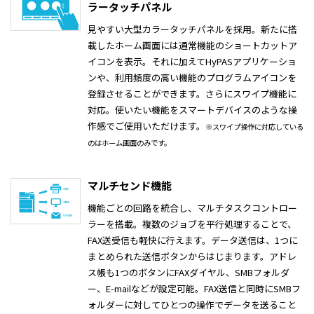
ラータッチパネル
見やすい大型カラータッチパネルを採用。新たに搭
載したホーム画面には通常機能のショートカットア
イコンを表示。それに加えてHyPASアプリケーショ
ンや、利用頻度の高い機能のプログラムアイコンを
登録させることができます。さらにスワイプ機能に
対応。使いたい機能をスマートデバイスのような操
作感でご使用いただけます。
※スワイプ操作に対応している
のはホーム画面のみです。
マルチセンド機能
機能ごとの回路を統合し、マルチタスクコントロー
ラーを搭載。複数のジョブを平行処理することで、
FAX送受信も軽快に行えます。データ送信は、1つに
まとめられた送信ボタンからはじまります。アドレ
ス帳も1つのボタンにFAXダイヤル、SMBフォルダ
ー、E-mailなどが設定可能。FAX送信と同時にSMBフ
ォルダーに対してひとつの操作でデータを送ること