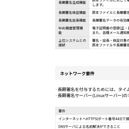
長期署名生成機能
します。
長期署名検証機能
原本ファイルと長期署名
長期署名延長機能
長期署名データの有効
Web画面管理機
電子証明書の登録(正・
能
また、各種メール通知機
上位システムとの
署名・延長・検証対象の
接続
原本ファイルや長期署名
ネットワーク要件
長期署名を付与するためには、タイム
長期署名サーバー(Linuxサーバー
要件
インターネットへHTTPS(ポート番号443)
DNSサーバによる名前解決ができること