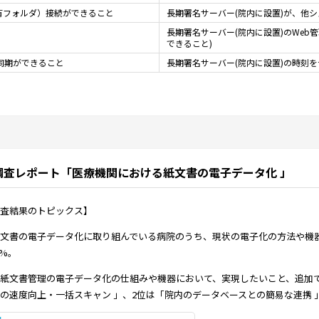
s共有フォルダ）接続ができること
長期署名サーバー(院内に設置)が、他
長期署名サーバー(院内に設置)のWeb
できること)
同期ができること
長期署名サーバー(院内に設置)の時刻
調査レポート「医療機関における紙文書の電子データ化 」
査結果のトピックス】
文書の電子データ化に取り組んでいる病院のうち、現状の電子化の方法や機
9%。
紙文書管理の電子データ化の仕組みや機器において、実現したいこと、追加
の速度向上・一括スキャン 」、2位は「院内のデータベースとの簡易な連携 