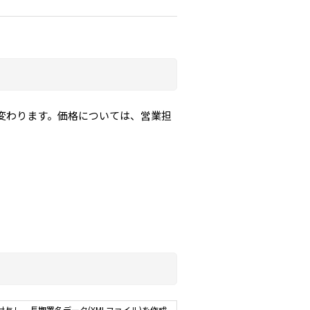
変わります。価格については、営業担
与し、長期署名データ(XMLファイル)を作成