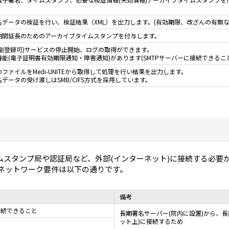
データの検証を行い、検証結果（XML）を出力します。(有効期限、改ざんの有無な
期間延長のためのアーカイブタイムスタンプを付与します。
副登録可)サービスの停止開始、ログの取得ができます。
能(電子証明書有効期限通知・障害通知)があります(SMTPサーバーに接続できるこ
ファイルをMedi-UNITEから取得して処理を行い結果を出力します。
データの受け渡しはSMB/CIFS方式を採用しています。
スタンプ局や認証局など、外部(インターネット)に接続する必要
)のネットワーク要件は以下の通りです。
備考
で接続できること
長期署名サーバー(院内に設置)から、
ット上)に接続するため