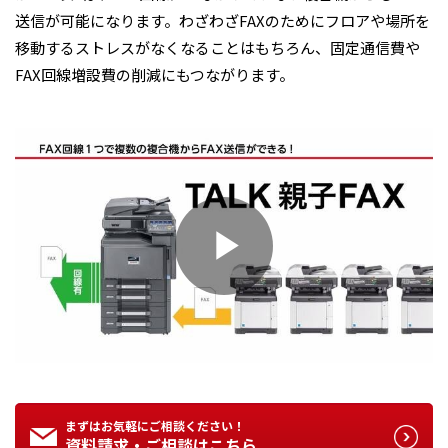
送信が可能になります。わざわざFAXのためにフロアや場所を
移動するストレスがなくなることはもちろん、固定通信費や
FAX回線増設費の削減にもつながります。
P
l
まずはお気軽にご相談ください！
資料請求・ご相談はこちら