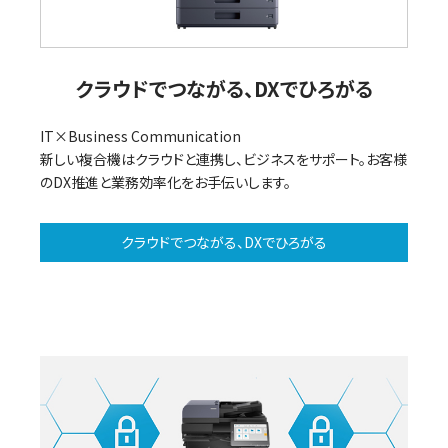
V
クラウドでつながる、DXでひろがる
IT×Business Communication
新しい複合機はクラウドと連携し、ビジネスをサポート。お客様
i
のDX推進と業務効率化をお手伝いします。
クラウドでつながる、DXでひろがる
d
e