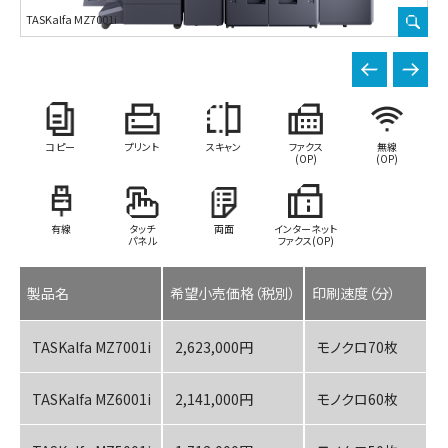
TASKalfa MZ7001i
TA
コピー
プリント
スキャン
ファクス
無線
(OP)
(OP)
有線
タッチ
両面
インターネット
パネル
ファクス(OP)
製品名
希望小売価格（税別）
印刷速度（分）
TASKalfa MZ7001i
2,623,000円
モノクロ70枚
TASKalfa MZ6001i
2,141,000円
モノクロ60枚