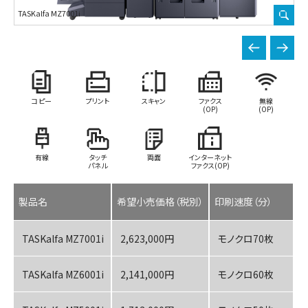
TASKalfa MZ7001i
TA
コピー
プリント
スキャン
ファクス
無線
(OP)
(OP)
有線
タッチ
両面
インターネット
パネル
ファクス(OP)
製品名
希望小売価格（税別）
印刷速度（分）
TASKalfa MZ7001i
2,623,000円
モノクロ70枚
TASKalfa MZ6001i
2,141,000円
モノクロ60枚