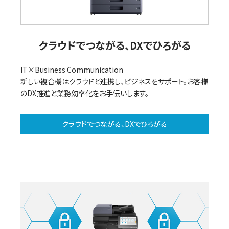
V
クラウドでつながる、DXでひろがる
IT×Business Communication
新しい複合機はクラウドと連携し、ビジネスをサポート。お客様
i
のDX推進と業務効率化をお手伝いします。
クラウドでつながる、DXでひろがる
d
e